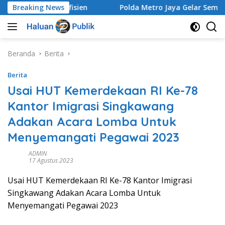
Langsung
h Makin Efisien
Breaking News
Polda Metro Jaya Gelar Seminar Huku
ke
konten
Beranda
Berita
Berita
Usai HUT Kemerdekaan RI Ke-78
Kantor Imigrasi Singkawang
Adakan Acara Lomba Untuk
Menyemangati Pegawai 2023
ADMIN
17 Agustus 2023
Usai HUT Kemerdekaan RI Ke-78 Kantor Imigrasi
Singkawang Adakan Acara Lomba Untuk
Menyemangati Pegawai 2023