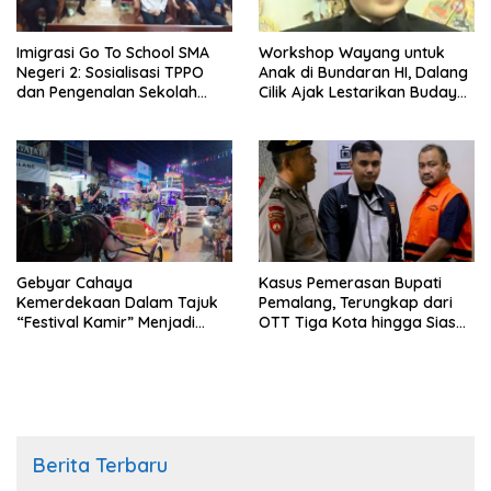
Imigrasi Go To School SMA
Workshop Wayang untuk
Negeri 2: Sosialisasi TPPO
Anak di Bundaran HI, Dalang
dan Pengenalan Sekolah
Cilik Ajak Lestarikan Budaya
Kedinasan Poltekim
Indonesia
Gebyar Cahaya
Kasus Pemerasan Bupati
Kemerdekaan Dalam Tajuk
Pemalang, Terungkap dari
“Festival Kamir” Menjadi
OTT Tiga Kota hingga Siasat
Rekonstruksi Kuliner Lokal
Timer Chat Oknum KPK
Pemalang Tahun 2026
Berita Terbaru