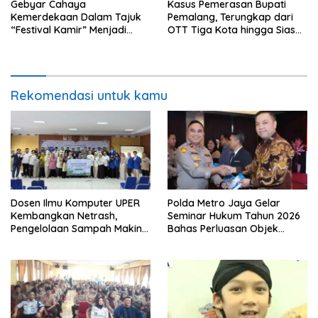
Gebyar Cahaya
Kasus Pemerasan Bupati
Kemerdekaan Dalam Tajuk
Pemalang, Terungkap dari
“Festival Kamir” Menjadi
OTT Tiga Kota hingga Siasat
Rekonstruksi Kuliner Lokal
Timer Chat Oknum KPK
Pemalang Tahun 2026
Rekomendasi untuk kamu
Dosen Ilmu Komputer UPER
Polda Metro Jaya Gelar
Kembangkan Netrash,
Seminar Hukum Tahun 2026
Pengelolaan Sampah Makin
Bahas Perluasan Objek
Efisien
Praperadilan dalam KUHAP
Baru