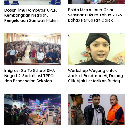
Polda Metro Jaya Gelar
Dosen Ilmu Komputer UPER
Seminar Hukum Tahun 2026
Kembangkan Netrash,
Bahas Perluasan Objek
Pengelolaan Sampah Makin
Praperadilan dalam KUHAP
Efisien
Baru
Imigrasi Go To School SMA
Workshop Wayang untuk
Negeri 2: Sosialisasi TPPO
Anak di Bundaran HI, Dalang
dan Pengenalan Sekolah
Cilik Ajak Lestarikan Budaya
Kedinasan Poltekim
Indonesia