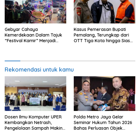
Gebyar Cahaya
Kasus Pemerasan Bupati
Kemerdekaan Dalam Tajuk
Pemalang, Terungkap dari
“Festival Kamir” Menjadi
OTT Tiga Kota hingga Siasat
Rekonstruksi Kuliner Lokal
Timer Chat Oknum KPK
Pemalang Tahun 2026
Rekomendasi untuk kamu
Dosen Ilmu Komputer UPER
Polda Metro Jaya Gelar
Kembangkan Netrash,
Seminar Hukum Tahun 2026
Pengelolaan Sampah Makin
Bahas Perluasan Objek
Efisien
Praperadilan dalam KUHAP
Baru