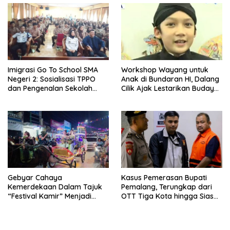
Imigrasi Go To School SMA
Workshop Wayang untuk
Negeri 2: Sosialisasi TPPO
Anak di Bundaran HI, Dalang
dan Pengenalan Sekolah
Cilik Ajak Lestarikan Budaya
Kedinasan Poltekim
Indonesia
Gebyar Cahaya
Kasus Pemerasan Bupati
Kemerdekaan Dalam Tajuk
Pemalang, Terungkap dari
“Festival Kamir” Menjadi
OTT Tiga Kota hingga Siasat
Rekonstruksi Kuliner Lokal
Timer Chat Oknum KPK
Pemalang Tahun 2026