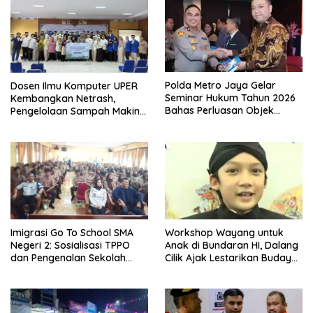
Polda Metro Jaya Gelar
Dosen Ilmu Komputer UPER
Seminar Hukum Tahun 2026
Kembangkan Netrash,
Bahas Perluasan Objek
Pengelolaan Sampah Makin
Praperadilan dalam KUHAP
Efisien
Baru
Imigrasi Go To School SMA
Workshop Wayang untuk
Negeri 2: Sosialisasi TPPO
Anak di Bundaran HI, Dalang
dan Pengenalan Sekolah
Cilik Ajak Lestarikan Budaya
Kedinasan Poltekim
Indonesia