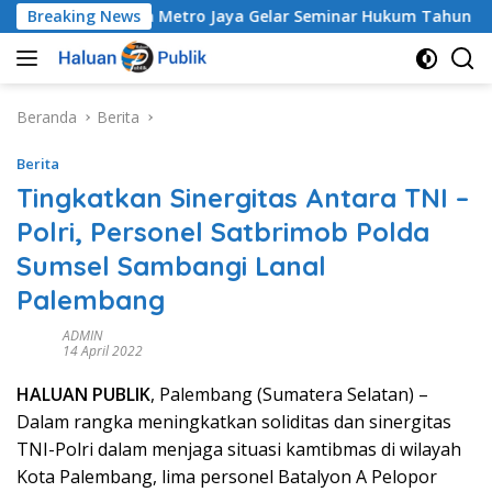
Langsung
Breaking News
Polda Metro Jaya Gelar Seminar Hukum Tahun 2026 Baha
ke
konten
Beranda
Berita
Berita
Tingkatkan Sinergitas Antara TNI –
Polri, Personel Satbrimob Polda
Sumsel Sambangi Lanal
Palembang
ADMIN
14 April 2022
HALUAN PUBLIK
, Palembang (Sumatera Selatan) –
Dalam rangka meningkatkan soliditas dan sinergitas
TNI-Polri dalam menjaga situasi kamtibmas di wilayah
Kota Palembang, lima personel Batalyon A Pelopor