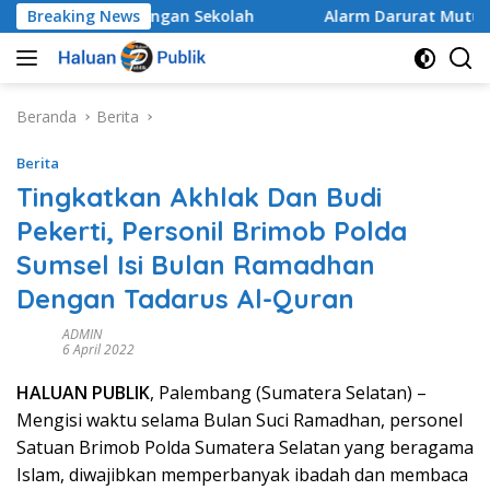
Langsung
h di Lingkungan Sekolah
Breaking News
Alarm Darurat Mutu Pendidi
ke
konten
Beranda
Berita
Berita
Tingkatkan Akhlak Dan Budi
Pekerti, Personil Brimob Polda
Sumsel Isi Bulan Ramadhan
Dengan Tadarus Al-Quran
ADMIN
6 April 2022
HALUAN PUBLIK
, Palembang (Sumatera Selatan) –
Mengisi waktu selama Bulan Suci Ramadhan, personel
Satuan Brimob Polda Sumatera Selatan yang beragama
Islam, diwajibkan memperbanyak ibadah dan membaca