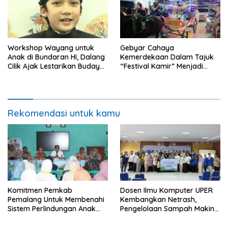
Workshop Wayang untuk
Gebyar Cahaya
Anak di Bundaran HI, Dalang
Kemerdekaan Dalam Tajuk
Cilik Ajak Lestarikan Budaya
“Festival Kamir” Menjadi
Indonesia
Rekonstruksi Kuliner Lokal
Pemalang Tahun 2026
Rekomendasi untuk kamu
Komitmen Pemkab
Dosen Ilmu Komputer UPER
Pemalang Untuk Membenahi
Kembangkan Netrash,
Sistem Perlindungan Anak
Pengelolaan Sampah Makin
Secara Menyeluruh di
Efisien
Lingkungan Sekolah