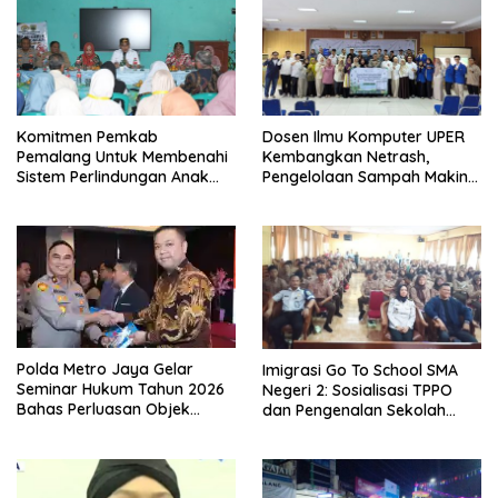
Komitmen Pemkab
Dosen Ilmu Komputer UPER
Pemalang Untuk Membenahi
Kembangkan Netrash,
Sistem Perlindungan Anak
Pengelolaan Sampah Makin
Secara Menyeluruh di
Efisien
Lingkungan Sekolah
Polda Metro Jaya Gelar
Imigrasi Go To School SMA
Seminar Hukum Tahun 2026
Negeri 2: Sosialisasi TPPO
Bahas Perluasan Objek
dan Pengenalan Sekolah
Praperadilan dalam KUHAP
Kedinasan Poltekim
Baru