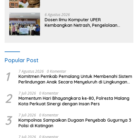
dan Telinga
6 Agustus 2026
Dosen Ilmu Komputer UPER
Kembangkan Netrash, Pengelolaan
Sampah Makin Efisien
Popular Post
1
7 Agustus 2026
0 Komentar
Komitmen Pemkab Pemalang Untuk Membenahi Sistem
Perlindungan Anak Secara Menyeluruh di Lingkungan
Sekolah
2
7 Juli 2026
0 Komentar
Momentum Hari Bhayangkara ke-80, Polresta Malang
Kota Perkuat Sinergi dengan Insan Pers
3
7 Juli 2026
0 Komentar
Kompolnas Sampaikan Dugaan Penyebab Gugurnya 3
Polisi di Katingan
7 Juli 2026
0 Komentar