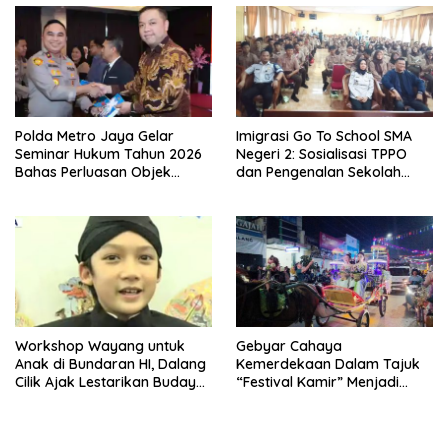
Polda Metro Jaya Gelar
Imigrasi Go To School SMA
Seminar Hukum Tahun 2026
Negeri 2: Sosialisasi TPPO
Bahas Perluasan Objek
dan Pengenalan Sekolah
Praperadilan dalam KUHAP
Kedinasan Poltekim
Baru
Workshop Wayang untuk
Gebyar Cahaya
Anak di Bundaran HI, Dalang
Kemerdekaan Dalam Tajuk
Cilik Ajak Lestarikan Budaya
“Festival Kamir” Menjadi
Indonesia
Rekonstruksi Kuliner Lokal
Pemalang Tahun 2026