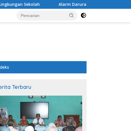
ah
Alarm Darurat Mutu Pendidikan Pemalang: Ketika S
ndeks
erita Terbaru