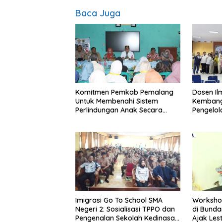
Baca Juga
Komitmen Pemkab Pemalang
Dosen I
Untuk Membenahi Sistem
Kembang
Perlindungan Anak Secara
Pengelo
Menyeluruh di Lingkungan
Efisien
Sekolah
Imigrasi Go To School SMA
Worksho
Negeri 2: Sosialisasi TPPO dan
di Bundar
Pengenalan Sekolah Kedinasan
Ajak Les