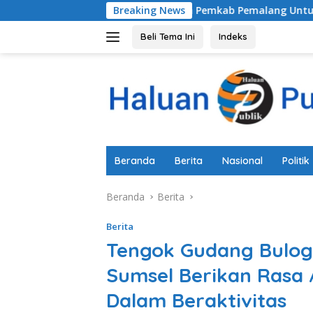
Langsung
Komitmen Pemkab Pemalang Untuk Membenahi Siste
Breaking News
ke
konten
Beli Tema Ini
Indeks
Beranda
Berita
Nasional
Politik
Beranda
Berita
Berita
Tengok Gudang Bulog
Sumsel Berikan Rasa
Dalam Beraktivitas