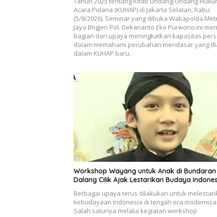
Tahun 2025 tentang Kitab Undang-Undang Huk
Acara Pidana (KUHAP) di Jakarta Selatan, Rabu
(5/8/2026). Seminar yang dibuka Wakapolda Met
Jaya Brigjen Pol. Dekananto Eko Purwono ini men
bagian dari upaya meningkatkan kapasitas pers
dalam memahami perubahan mendasar yang di
dalam KUHAP baru.
Workshop Wayang untuk Anak di Bundaran 
Dalang Cilik Ajak Lestarikan Budaya Indone
Berbagai upaya terus dilakukan untuk melestar
kebudayaan Indonesia di tengah era modernisas
Salah satunya melalui kegiatan workshop