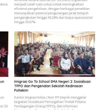
 desa
menjadi salah satu solusi untuk meningkatkan
efisiensi pengelolaan, dengan berbagai penelitian
menunjukkan potensi pengurangan jarak tempuh
pengangkutan hingga 30,28% dan biaya operasional
hingga 29,07%.
hun
Imigrasi Go To School SMA Negeri 2: Sosialisasi
TPPO dan Pengenalan Sekolah Kedinasan
Poltekim
hun
Kantor Imigrasi Kelas I Non TPI Depok menggelar
kegiatan Sosialisasi Pencegahan Tindak Pidana
or 20
Perdagangan Orang (TPPO), dan Informasi