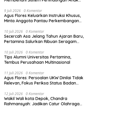
Secara Menyeluruh di Lingkungan Sekolah
9 Juli 2026
0 Komentar
Agus Flores Keluarkan Instruksi Khusus,
Minta Anggota Pantau Perkembangan
Kasus Jampidsus
10 Juli 2026
0 Komentar
Secercah Asa Jelang Tahun Ajaran Baru,
Pertamina Salurkan Ribuan Seragam
Sekolah
10 Juli 2026
0 Komentar
Tips Alumni Universitas Pertamina,
Tembus Perusahaan Multinasional
11 Juli 2026
0 Komentar
Agus Flores: Persoalan UKW Dinilai Tidak
Relevan, Fokus Periksa Status Badan
Hukum Media
12 Juli 2026
0 Komentar
Wakil Wali kota Depok, Chandra
Rahmansyah: Jadikan Catur Olahraga
Anak-Anak Depok