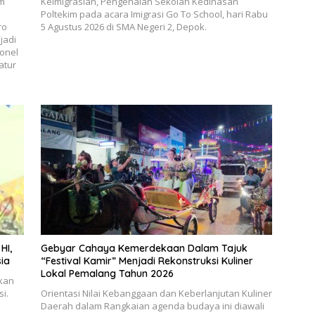
um
Keimigrasian, Pengenalan Sekolah Kedinasan
Poltekim pada acara Imigrasi Go To School, hari Rabu
ro
5 Agustus 2026 di SMA Negeri 2, Depok.
jadi
onel
atur
HI,
Gebyar Cahaya Kemerdekaan Dalam Tajuk
sia
“Festival Kamir” Menjadi Rekonstruksi Kuliner
Lokal Pemalang Tahun 2026
ikan
i.
Orientasi Nilai Kebanggaan dan Keberlanjutan Kuliner
Daerah dalam ​Rangkaian agenda budaya ini diawali