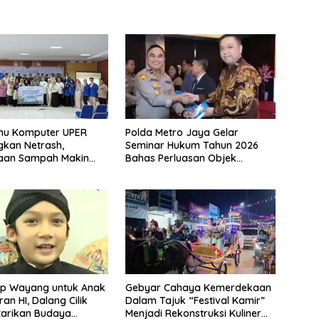
Polda Metro Jaya Gelar
lmu Komputer UPER
Seminar Hukum Tahun 2026
kan Netrash,
Bahas Perluasan Objek
laan Sampah Makin
Praperadilan dalam KUHAP
Baru
p Wayang untuk Anak
Gebyar Cahaya Kemerdekaan
an HI, Dalang Cilik
Dalam Tajuk “Festival Kamir”
tarikan Budaya
Menjadi Rekonstruksi Kuliner