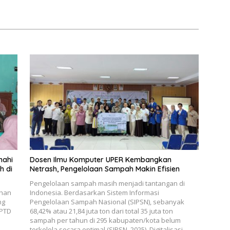
a
Lokal Pemalang Tahun 2026
nahi
Dosen Ilmu Komputer UPER Kembangkan
h di
Netrash, Pengelolaan Sampah Makin Efisien
Pengelolaan sampah masih menjadi tantangan di
ahan
Indonesia. Berdasarkan Sistem Informasi
ng
Pengelolaan Sampah Nasional (SIPSN), sebanyak
UPTD
68,42% atau 21,84 juta ton dari total 35 juta ton
sampah per tahun di 295 kabupaten/kota belum
terkelola secara optimal (SIPSN, 2025). Digitalisasi