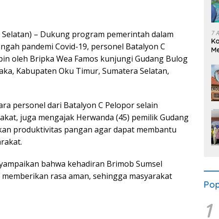
7 
 Selatan) – Dukung program pemerintah dalam
K
engah pandemi Covid-19, personel Batalyon C
Me
pin oleh Bripka Wea Famos kunjungi Gudang Bulog
Se
ka, Kabupaten Oku Timur, Sumatera Selatan,
 para personel dari Batalyon C Pelopor selain
kat, juga mengajak Herwanda (45) pemilik Gudang
kan produktivitas pangan agar dapat membantu
rakat.
nyampaikan bahwa kehadiran Brimob Sumsel
t memberikan rasa aman, sehingga masyarakat
Pop
1