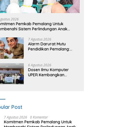
Agustus 2026
omitmen Pemkab Pemalang Untuk
mbenahi Sistem Perlindungan Anak
cara Menyeluruh di Lingkungan Sekolah
7 Agustus 2026
Alarm Darurat Mutu
Pendidikan Pemalang:
Ketika Sekolah Tanpa
Mata dan Telinga
6 Agustus 2026
Dosen Ilmu Komputer
UPER Kembangkan
Netrash, Pengelolaan
Sampah Makin Efisien
ular Post
7 Agustus 2026
0 Komentar
Komitmen Pemkab Pemalang Untuk
Membenahi Sistem Perlindungan Anak