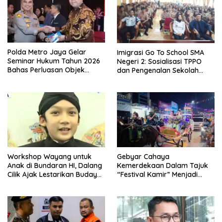
Polda Metro Jaya Gelar
Imigrasi Go To School SMA
Seminar Hukum Tahun 2026
Negeri 2: Sosialisasi TPPO
Bahas Perluasan Objek
dan Pengenalan Sekolah
Praperadilan dalam KUHAP
Kedinasan Poltekim
Baru
Workshop Wayang untuk
Gebyar Cahaya
Anak di Bundaran HI, Dalang
Kemerdekaan Dalam Tajuk
Cilik Ajak Lestarikan Budaya
“Festival Kamir” Menjadi
Indonesia
Rekonstruksi Kuliner Lokal
Pemalang Tahun 2026