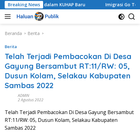
Langsung
raperadilan dalam KUHAP Baru
Breaking News
Imigrasi Go To School SM
ke
konten
Beranda
Berita
Berita
Telah Terjadi Pembacokan Di Desa
Gayung Bersambut RT:11/RW: 05,
Dusun Kolam, Selakau Kabupaten
Sambas 2022
ADMIN
2 Agustus 2022
Telah Terjadi Pembacokan Di Desa Gayung Bersambut
RT:11/RW: 05, Dusun Kolam, Selakau Kabupaten
Sambas 2022