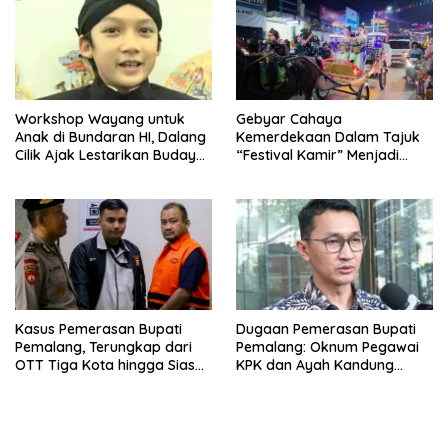
Workshop Wayang untuk
Gebyar Cahaya
Anak di Bundaran HI, Dalang
Kemerdekaan Dalam Tajuk
Cilik Ajak Lestarikan Budaya
“Festival Kamir” Menjadi
Indonesia
Rekonstruksi Kuliner Lokal
Pemalang Tahun 2026
Kasus Pemerasan Bupati
Dugaan Pemerasan Bupati
Pemalang, Terungkap dari
Pemalang: Oknum Pegawai
OTT Tiga Kota hingga Siasat
KPK dan Ayah Kandung
Timer Chat Oknum KPK
Ditetapkan Sebagai
Tersangka