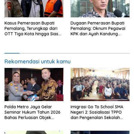
Kasus Pemerasan Bupati
Dugaan Pemerasan Bupati
Pemalang, Terungkap dari
Pemalang: Oknum Pegawai
OTT Tiga Kota hingga Siasat
KPK dan Ayah Kandung
Timer Chat Oknum KPK
Ditetapkan Sebagai
Tersangka
Rekomendasi untuk kamu
Polda Metro Jaya Gelar
Imigrasi Go To School SMA
Seminar Hukum Tahun 2026
Negeri 2: Sosialisasi TPPO
Bahas Perluasan Objek
dan Pengenalan Sekolah
Praperadilan dalam KUHAP
Kedinasan Poltekim
Baru