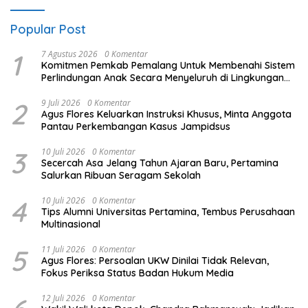
Popular Post
1
7 Agustus 2026
0 Komentar
Komitmen Pemkab Pemalang Untuk Membenahi Sistem
Perlindungan Anak Secara Menyeluruh di Lingkungan
Sekolah
2
9 Juli 2026
0 Komentar
Agus Flores Keluarkan Instruksi Khusus, Minta Anggota
Pantau Perkembangan Kasus Jampidsus
3
10 Juli 2026
0 Komentar
Secercah Asa Jelang Tahun Ajaran Baru, Pertamina
Salurkan Ribuan Seragam Sekolah
4
10 Juli 2026
0 Komentar
Tips Alumni Universitas Pertamina, Tembus Perusahaan
Multinasional
5
11 Juli 2026
0 Komentar
Agus Flores: Persoalan UKW Dinilai Tidak Relevan,
Fokus Periksa Status Badan Hukum Media
12 Juli 2026
0 Komentar