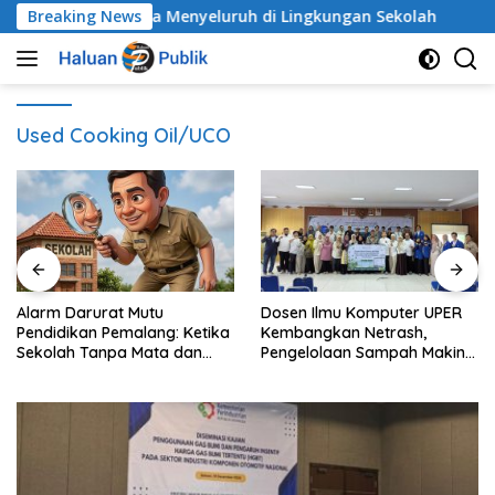
Langsung
an Anak Secara Menyeluruh di Lingkungan Sekolah
Breaking News
A
ke
konten
Used Cooking Oil/UCO
Alarm Darurat Mutu
Dosen Ilmu Komputer UPER
Pendidikan Pemalang: Ketika
Kembangkan Netrash,
Sekolah Tanpa Mata dan
Pengelolaan Sampah Makin
Telinga
Efisien