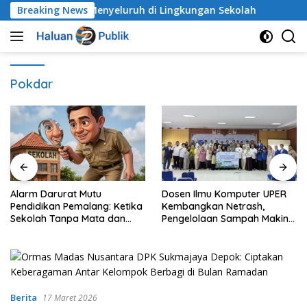
Langsung
 Anak Secara Menyeluruh di Lingkungan Sekolah
Breaking News
Alar
ke
konten
Pokdar
Alarm Darurat Mutu
Dosen Ilmu Komputer UPER
Pendidikan Pemalang: Ketika
Kembangkan Netrash,
Sekolah Tanpa Mata dan
Pengelolaan Sampah Makin
Telinga
Efisien
Berita
17 Maret 2026