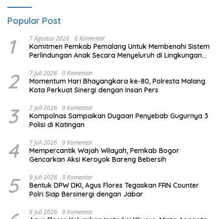
Popular Post
1
7 Agustus 2026
0 Komentar
Komitmen Pemkab Pemalang Untuk Membenahi Sistem
Perlindungan Anak Secara Menyeluruh di Lingkungan
Sekolah
2
7 Juli 2026
0 Komentar
Momentum Hari Bhayangkara ke-80, Polresta Malang
Kota Perkuat Sinergi dengan Insan Pers
3
7 Juli 2026
0 Komentar
Kompolnas Sampaikan Dugaan Penyebab Gugurnya 3
Polisi di Katingan
4
7 Juli 2026
0 Komentar
Mempercantik Wajah Wilayah, Pemkab Bogor
Gencarkan Aksi Keroyok Bareng Bebersih
5
9 Juli 2026
0 Komentar
Bentuk DPW DKI, Agus Flores Tegaskan FRN Counter
Polri Siap Bersinergi dengan Jabar
9 Juli 2026
0 Komentar