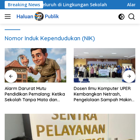
Langsung
 Secara Menyeluruh di Lingkungan Sekolah
Breaking News
Alarm Dar
ke
konten
Nomor Induk Kependudukan (NIK)
Alarm Darurat Mutu
Dosen Ilmu Komputer UPER
Pendidikan Pemalang: Ketika
Kembangkan Netrash,
Sekolah Tanpa Mata dan
Pengelolaan Sampah Makin
Telinga
Efisien