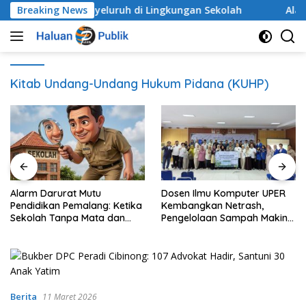
Langsung
nak Secara Menyeluruh di Lingkungan Sekolah
Breaking News
Alarm 
ke
konten
Kitab Undang-Undang Hukum Pidana (KUHP)
Alarm Darurat Mutu
Dosen Ilmu Komputer UPER
Pendidikan Pemalang: Ketika
Kembangkan Netrash,
Sekolah Tanpa Mata dan
Pengelolaan Sampah Makin
Telinga
Efisien
Berita
11 Maret 2026