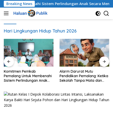
Langsung
 Untuk Membenahi Sistem Perlindungan Anak Secara Menyelur
Breaking News
ke
konten
Hari Lingkungan Hidup Tahun 2026
Komitmen Pemkab
Alarm Darurat Mutu
Pemalang Untuk Membenahi
Pendidikan Pemalang: Ketika
Sistem Perlindungan Anak
Sekolah Tanpa Mata dan
Secara Menyeluruh di
Telinga
Lingkungan Sekolah