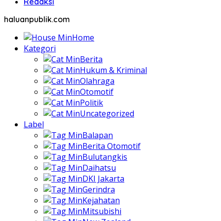
Redaksi
haluanpublik.com
Home
Kategori
Berita
Hukum & Kriminal
Olahraga
Otomotif
Politik
Uncategorized
Label
Balapan
Berita Otomotif
Bulutangkis
Daihatsu
DKI Jakarta
Gerindra
Kejahatan
Mitsubishi