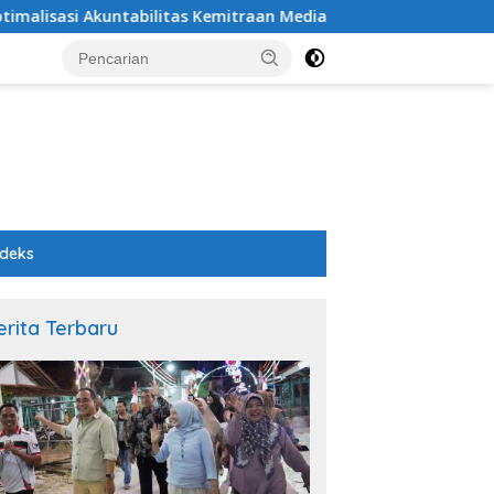
sasi Akuntabilitas Kemitraan Media, Pemkab Pemalang Integras
ndeks
erita Terbaru