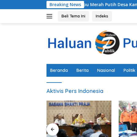
Langsung
Festival Gebyar Lampu Merah Putih Desa Kandang R
Breaking News
ke
konten
Beli Tema Ini
Indeks
Beranda
Berita
Nasional
Politik
Aktivis Pers Indonesia