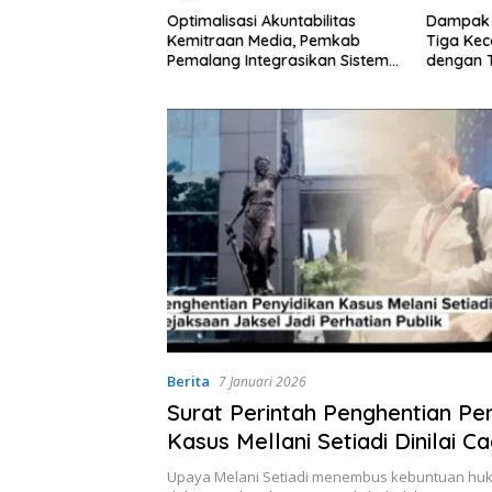
​Optimalisasi Akuntabilitas
Dampak 
byar Lampu Merah
Kemitraan Media, Pemkab
Tiga Kec
Kandang Resmi
Pemalang Integrasikan Sistem
dengan T
nomi Warga Ikut
Audit Kebijakan dan
Terdamp
Pendataan Regulatif
Jiwa
Berita
7 Januari 2026
Surat Perintah Penghentian Pe
Kasus Mellani Setiadi Dinilai C
Upaya Melani Setiadi menembus kebuntuan hu