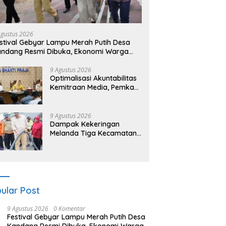
 Darurat Mutu Pendidikan
Dosen Ilmu Komputer UPER
P
ang: Ketika Sekolah
Kembangkan Netrash,
S
a Mata dan Telinga
Pengelolaan Sampah Makin
B
Agustus 2026
Efisien
P
stival Gebyar Lampu Merah Putih Desa
B
ndang Resmi Dibuka, Ekonomi Warga
ut Terangkat
9 Agustus 2026
​Optimalisasi Akuntabilitas
Kemitraan Media, Pemkab
Pemalang Integrasikan
Sistem Audit Kebijakan
dan Pendataan Regulatif
9 Agustus 2026
Dampak Kekeringan
Melanda Tiga Kecamatan
di Pemalang, dengan Total
Populasi Terdampak
Mencapai 93 Ribu Jiwa
ular Post
9 Agustus 2026
0 Komentar
Festival Gebyar Lampu Merah Putih Desa
Kandang Resmi Dibuka, Ekonomi Warga