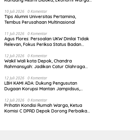
Ikut Terangkat
10 Juli 2026
0 Komentar
Tips Alumni Universitas Pertamina,
Tembus Perusahaan Multinasional
11 Juli 2026
0 Komentar
Agus Flores: Persoalan UKW Dinilai Tidak
Relevan, Fokus Periksa Status Badan
Hukum Media
12 Juli 2026
0 Komentar
Wakil Wali kota Depok, Chandra
Rahmansyah: Jadikan Catur Olahraga
Anak-Anak Depok
12 Juli 2026
0 Komentar
LBH KAMI ADA: Dukung Pengusutan
Dugaan Korupsi Mantan Jampidsus,
Tekankan Penegakan Hukum
Berintegritas
12 Juli 2026
0 Komentar
Prihatin Kondisi Rumah Warga, Ketua
Komisi C DPRD Depok Dorong Perbaikan
Melalui Dana BTT dan CSR