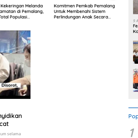
Kekeringan Melanda
Komitmen Pemkab Pemalang
Alarm
amatan di Pemalang,
Untuk Membenahi Sistem
Pemal
otal Populasi
Perlindungan Anak Secara
Tanp
9 
ak Mencapai 93 Ribu
Menyeluruh di Lingkungan
Fe
Sekolah
Ka
Ik
nyidikan
Pop
acat
1
kum selama