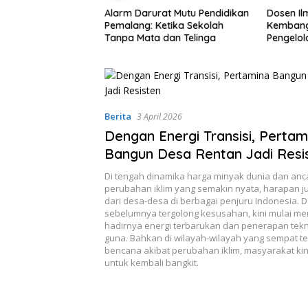
Alarm Darurat Mutu Pendidikan
Dosen I
emkab Pemalang
Pemalang: Ketika Sekolah
Kembang
nahi Sistem
Tanpa Mata dan Telinga
Pengelo
n Anak Secara
Efisien
di Lingkungan
Berita
3 April 2026
Dengan Energi Transisi, Pertam
Bangun Desa Rentan Jadi Resi
Di tengah dinamika harga minyak dunia dan an
perubahan iklim yang semakin nyata, harapan j
dari desa-desa di berbagai penjuru Indonesia. 
sebelumnya tergolong kesusahan, kini mulai men
hadirnya energi terbarukan dan penerapan tekn
guna. Bahkan di wilayah-wilayah yang sempat 
bencana akibat perubahan iklim, masyarakat kini 
untuk kembali bangkit.