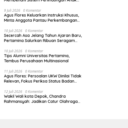
Secara Menyeluruh di Lingkungan Sekolah
9 Juli 2026
0 Komentar
Agus Flores Keluarkan Instruksi Khusus,
Minta Anggota Pantau Perkembangan
Kasus Jampidsus
10 Juli 2026
0 Komentar
Secercah Asa Jelang Tahun Ajaran Baru,
Pertamina Salurkan Ribuan Seragam
Sekolah
10 Juli 2026
0 Komentar
Tips Alumni Universitas Pertamina,
Tembus Perusahaan Multinasional
11 Juli 2026
0 Komentar
Agus Flores: Persoalan UKW Dinilai Tidak
Relevan, Fokus Periksa Status Badan
Hukum Media
12 Juli 2026
0 Komentar
Wakil Wali kota Depok, Chandra
Rahmansyah: Jadikan Catur Olahraga
Anak-Anak Depok