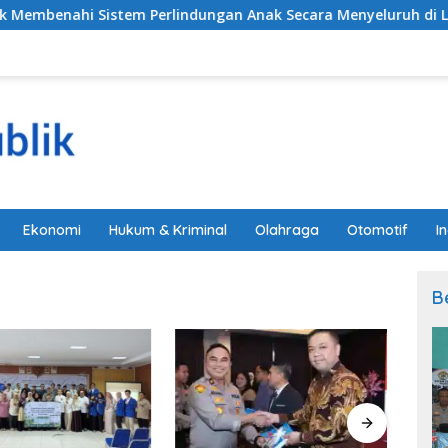
ahi Sistem Perlindungan Anak Secara Menyeluruh di Lingkun
Ekonomi
Hukum & Kriminal
Olahraga
Otomotif
I
B