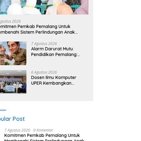
asi Go To School SMA
Workshop Wayang untuk Anak
G
i 2: Sosialisasi TPPO dan
di Bundaran HI, Dalang Cilik
D
enalan Sekolah Kedinasan
Ajak Lestarikan Budaya
M
Agustus 2026
kim
Indonesia
L
omitmen Pemkab Pemalang Untuk
mbenahi Sistem Perlindungan Anak
cara Menyeluruh di Lingkungan Sekolah
7 Agustus 2026
Alarm Darurat Mutu
Pendidikan Pemalang:
Ketika Sekolah Tanpa
Mata dan Telinga
6 Agustus 2026
Dosen Ilmu Komputer
UPER Kembangkan
Netrash, Pengelolaan
Sampah Makin Efisien
ular Post
7 Agustus 2026
0 Komentar
Komitmen Pemkab Pemalang Untuk
Membenahi Sistem Perlindungan Anak