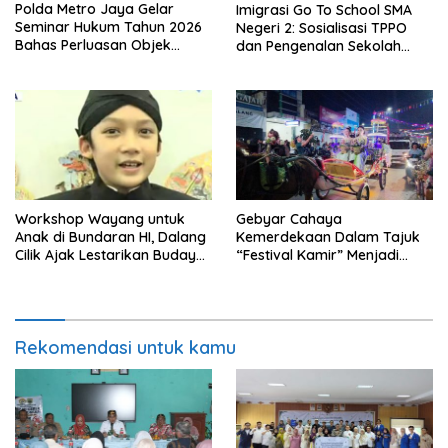
Polda Metro Jaya Gelar
Imigrasi Go To School SMA
Seminar Hukum Tahun 2026
Negeri 2: Sosialisasi TPPO
Bahas Perluasan Objek
dan Pengenalan Sekolah
Praperadilan dalam KUHAP
Kedinasan Poltekim
Baru
Workshop Wayang untuk
Gebyar Cahaya
Anak di Bundaran HI, Dalang
Kemerdekaan Dalam Tajuk
Cilik Ajak Lestarikan Budaya
“Festival Kamir” Menjadi
Indonesia
Rekonstruksi Kuliner Lokal
Pemalang Tahun 2026
Rekomendasi untuk kamu