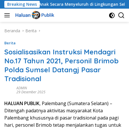
Langsung
indungan Anak Secara Menyeluruh di Lingkungan Sekolah
Breaking News
ke
konten
Beranda
Berita
Berita
Sosialisasikan Instruksi Mendagri
No.17 Tahun 2021, Personil Brimob
Polda Sumsel Datangj Pasar
Tradisional
ADMIN
29 Desember 2025
HALUAN PUBLIK
, Palembang (Sumatera Selatan) –
Ditengah padatnya aktivitas masyarakat Kota
Palembang khususnya di pasar tradisional pada pagi
hari, personel Brimob tetap menjalankan tugas untuk