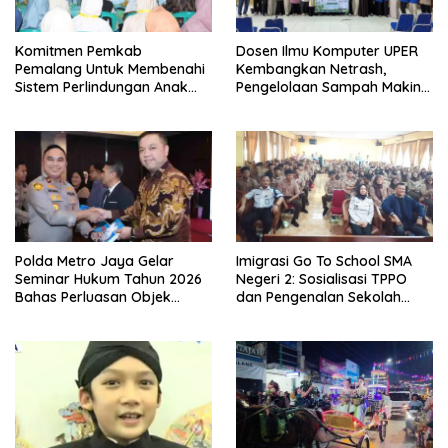
Komitmen Pemkab
Dosen Ilmu Komputer UPER
Pemalang Untuk Membenahi
Kembangkan Netrash,
Sistem Perlindungan Anak
Pengelolaan Sampah Makin
Secara Menyeluruh di
Efisien
Lingkungan Sekolah
Polda Metro Jaya Gelar
Imigrasi Go To School SMA
Seminar Hukum Tahun 2026
Negeri 2: Sosialisasi TPPO
Bahas Perluasan Objek
dan Pengenalan Sekolah
Praperadilan dalam KUHAP
Kedinasan Poltekim
Baru