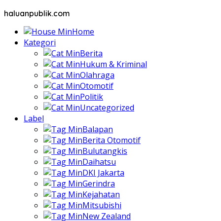
haluanpublik.com
Home
Kategori
Berita
Hukum & Kriminal
Olahraga
Otomotif
Politik
Uncategorized
Label
Balapan
Berita Otomotif
Bulutangkis
Daihatsu
DKI Jakarta
Gerindra
Kejahatan
Mitsubishi
New Zealand