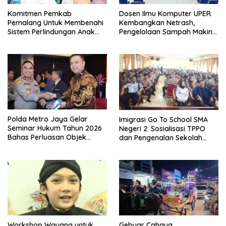
Komitmen Pemkab
Dosen Ilmu Komputer UPER
Pemalang Untuk Membenahi
Kembangkan Netrash,
Sistem Perlindungan Anak
Pengelolaan Sampah Makin
Secara Menyeluruh di
Efisien
Lingkungan Sekolah
Polda Metro Jaya Gelar
Imigrasi Go To School SMA
Seminar Hukum Tahun 2026
Negeri 2: Sosialisasi TPPO
Bahas Perluasan Objek
dan Pengenalan Sekolah
Praperadilan dalam KUHAP
Kedinasan Poltekim
Baru
Workshop Wayang untuk
Gebyar Cahaya