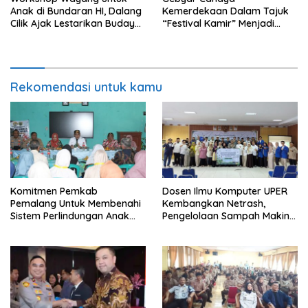
Anak di Bundaran HI, Dalang
Kemerdekaan Dalam Tajuk
Cilik Ajak Lestarikan Budaya
“Festival Kamir” Menjadi
Indonesia
Rekonstruksi Kuliner Lokal
Pemalang Tahun 2026
Rekomendasi untuk kamu
Komitmen Pemkab
Dosen Ilmu Komputer UPER
Pemalang Untuk Membenahi
Kembangkan Netrash,
Sistem Perlindungan Anak
Pengelolaan Sampah Makin
Secara Menyeluruh di
Efisien
Lingkungan Sekolah