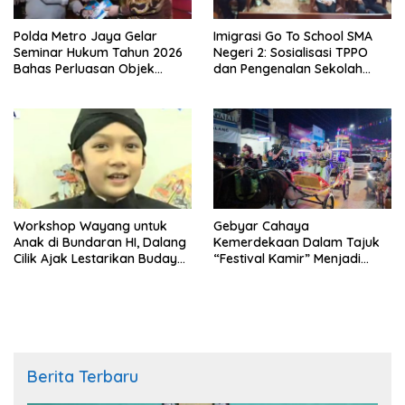
Polda Metro Jaya Gelar
Imigrasi Go To School SMA
Seminar Hukum Tahun 2026
Negeri 2: Sosialisasi TPPO
Bahas Perluasan Objek
dan Pengenalan Sekolah
Praperadilan dalam KUHAP
Kedinasan Poltekim
Baru
Workshop Wayang untuk
Gebyar Cahaya
Anak di Bundaran HI, Dalang
Kemerdekaan Dalam Tajuk
Cilik Ajak Lestarikan Budaya
“Festival Kamir” Menjadi
Indonesia
Rekonstruksi Kuliner Lokal
Pemalang Tahun 2026
Berita Terbaru