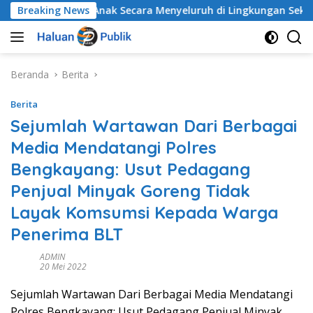
Langsung
dungan Anak Secara Menyeluruh di Lingkungan Sekolah
Breaking News
ke
konten
Beranda
Berita
Berita
Sejumlah Wartawan Dari Berbagai
Media Mendatangi Polres
Bengkayang: Usut Pedagang
Penjual Minyak Goreng Tidak
Layak Komsumsi Kepada Warga
Penerima BLT
ADMIN
20 Mei 2022
Sejumlah Wartawan Dari Berbagai Media Mendatangi
Polres Bengkayang: Usut Pedagang Penjual Minyak