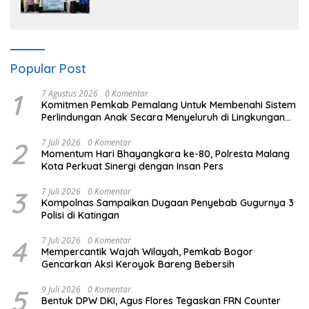
Sampah Makin Efisien
Popular Post
1
7 Agustus 2026
0 Komentar
Komitmen Pemkab Pemalang Untuk Membenahi Sistem
Perlindungan Anak Secara Menyeluruh di Lingkungan
Sekolah
2
7 Juli 2026
0 Komentar
Momentum Hari Bhayangkara ke-80, Polresta Malang
Kota Perkuat Sinergi dengan Insan Pers
3
7 Juli 2026
0 Komentar
Kompolnas Sampaikan Dugaan Penyebab Gugurnya 3
Polisi di Katingan
4
7 Juli 2026
0 Komentar
Mempercantik Wajah Wilayah, Pemkab Bogor
Gencarkan Aksi Keroyok Bareng Bebersih
5
9 Juli 2026
0 Komentar
Bentuk DPW DKI, Agus Flores Tegaskan FRN Counter