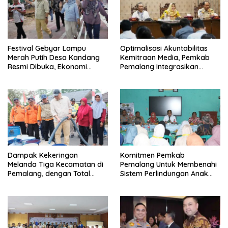
Festival Gebyar Lampu
​Optimalisasi Akuntabilitas
Merah Putih Desa Kandang
Kemitraan Media, Pemkab
Resmi Dibuka, Ekonomi
Pemalang Integrasikan
Warga Ikut Terangkat
Sistem Audit Kebijakan dan
Pendataan Regulatif
Dampak Kekeringan
Komitmen Pemkab
Melanda Tiga Kecamatan di
Pemalang Untuk Membenahi
Pemalang, dengan Total
Sistem Perlindungan Anak
Populasi Terdampak
Secara Menyeluruh di
Mencapai 93 Ribu Jiwa
Lingkungan Sekolah