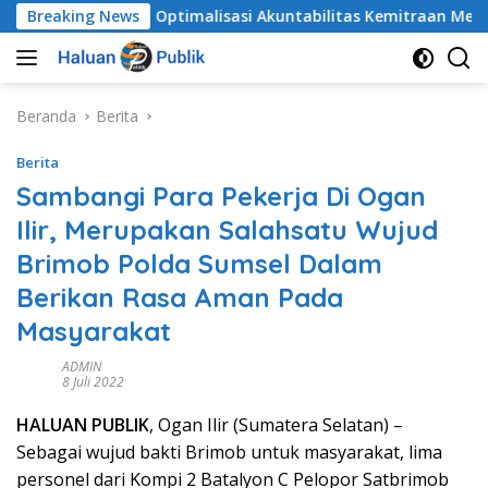
Langsung
kat
Breaking News
​Optimalisasi Akuntabilitas Kemitraan Media, Pem
ke
konten
Beranda
Berita
Berita
Sambangi Para Pekerja Di Ogan
Ilir, Merupakan Salahsatu Wujud
Brimob Polda Sumsel Dalam
Berikan Rasa Aman Pada
Masyarakat
ADMIN
8 Juli 2022
HALUAN PUBLIK
, Ogan Ilir (Sumatera Selatan) –
Sebagai wujud bakti Brimob untuk masyarakat, lima
personel dari Kompi 2 Batalyon C Pelopor Satbrimob