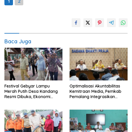
1
2
Baca Juga
Festival Gebyar Lampu
​Optimalisasi Akuntabilitas
Merah Putih Desa Kandang
Kemitraan Media, Pemkab
Resmi Dibuka, Ekonomi
Pemalang Integrasikan
Warga Ikut Terangkat
Sistem Audit Kebijakan dan
Pendataan Regulatif