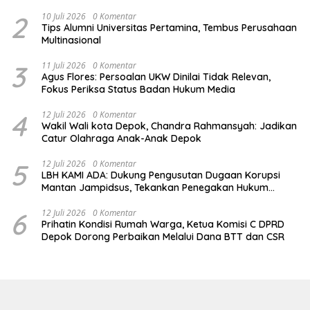
2
10 Juli 2026
0 Komentar
Tips Alumni Universitas Pertamina, Tembus Perusahaan
Multinasional
3
11 Juli 2026
0 Komentar
Agus Flores: Persoalan UKW Dinilai Tidak Relevan,
Fokus Periksa Status Badan Hukum Media
4
12 Juli 2026
0 Komentar
Wakil Wali kota Depok, Chandra Rahmansyah: Jadikan
Catur Olahraga Anak-Anak Depok
5
12 Juli 2026
0 Komentar
LBH KAMI ADA: Dukung Pengusutan Dugaan Korupsi
Mantan Jampidsus, Tekankan Penegakan Hukum
Berintegritas
6
12 Juli 2026
0 Komentar
Prihatin Kondisi Rumah Warga, Ketua Komisi C DPRD
Depok Dorong Perbaikan Melalui Dana BTT dan CSR