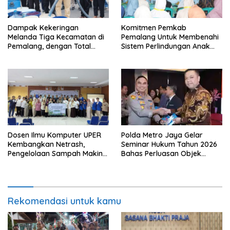
Dampak Kekeringan
Komitmen Pemkab
Melanda Tiga Kecamatan di
Pemalang Untuk Membenahi
Pemalang, dengan Total
Sistem Perlindungan Anak
Populasi Terdampak
Secara Menyeluruh di
Mencapai 93 Ribu Jiwa
Lingkungan Sekolah
Polda Metro Jaya Gelar
Dosen Ilmu Komputer UPER
Seminar Hukum Tahun 2026
Kembangkan Netrash,
Bahas Perluasan Objek
Pengelolaan Sampah Makin
Praperadilan dalam KUHAP
Efisien
Baru
Rekomendasi untuk kamu