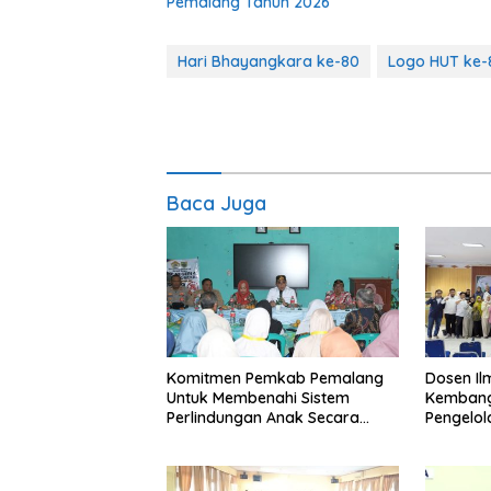
Pemalang Tahun 2026
Hari Bhayangkara ke-80
Logo HUT ke-8
Baca Juga
Komitmen Pemkab Pemalang
Dosen I
Untuk Membenahi Sistem
Kembang
Perlindungan Anak Secara
Pengelo
Menyeluruh di Lingkungan
Efisien
Sekolah