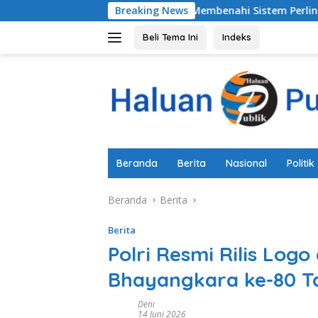
Langsung
malang Untuk Membenahi Sistem Perlindungan Anak Secara Me
Breaking News
ke
konten
Beli Tema Ini
Indeks
Beranda
Berita
Nasional
Politik
Beranda
Berita
Berita
Polri Resmi Rilis Logo 
Bhayangkara ke-80 T
Deni
14 Juni 2026