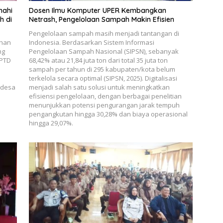
nahi
Dosen Ilmu Komputer UPER Kembangkan
h di
Netrash, Pengelolaan Sampah Makin Efisien
Pengelolaan sampah masih menjadi tantangan di
ahan
Indonesia. Berdasarkan Sistem Informasi
ng
Pengelolaan Sampah Nasional (SIPSN), sebanyak
UPTD
68,42% atau 21,84 juta ton dari total 35 juta ton
sampah per tahun di 295 kabupaten/kota belum
terkelola secara optimal (SIPSN, 2025). Digitalisasi
 desa
menjadi salah satu solusi untuk meningkatkan
efisiensi pengelolaan, dengan berbagai penelitian
menunjukkan potensi pengurangan jarak tempuh
pengangkutan hingga 30,28% dan biaya operasional
hingga 29,07%.