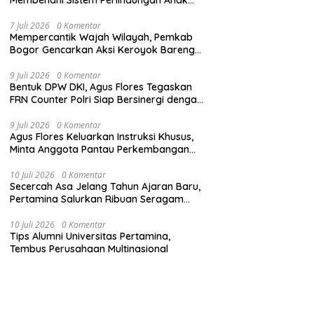
Secara Menyeluruh di Lingkungan Sekolah
7 Juli 2026
0 Komentar
Mempercantik Wajah Wilayah, Pemkab
Bogor Gencarkan Aksi Keroyok Bareng
Bebersih
9 Juli 2026
0 Komentar
Bentuk DPW DKI, Agus Flores Tegaskan
FRN Counter Polri Siap Bersinergi dengan
Jabar
9 Juli 2026
0 Komentar
Agus Flores Keluarkan Instruksi Khusus,
Minta Anggota Pantau Perkembangan
Kasus Jampidsus
10 Juli 2026
0 Komentar
Secercah Asa Jelang Tahun Ajaran Baru,
Pertamina Salurkan Ribuan Seragam
Sekolah
10 Juli 2026
0 Komentar
Tips Alumni Universitas Pertamina,
Tembus Perusahaan Multinasional