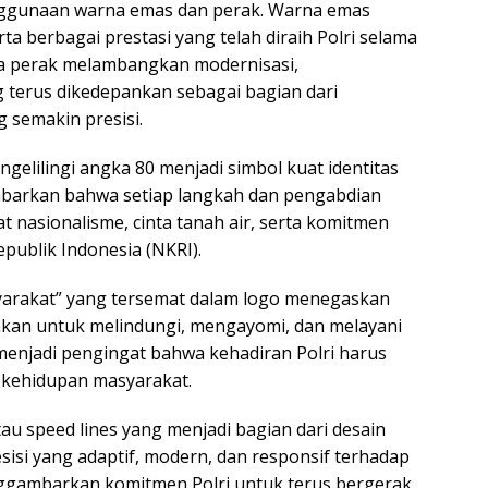
nggunaan warna emas dan perak. Warna emas
a berbagai prestasi yang telah diraih Polri selama
a perak melambangkan modernisasi,
g terus dikedepankan sebagai bagian dari
g semakin presisi.
elilingi angka 80 menjadi simbol kuat identitas
mbarkan bahwa setiap langkah dan pengabdian
 nasionalisme, cinta tanah air, serta komitmen
ublik Indonesia (NKRI).
arakat” yang tersemat dalam logo menegaskan
hkan untuk melindungi, mengayomi, dan melayani
menjadi pengingat bahwa kehadiran Polri harus
 kehidupan masyarakat.
tau speed lines yang menjadi bagian dari desain
isi yang adaptif, modern, dan responsif terhadap
gambarkan komitmen Polri untuk terus bergerak