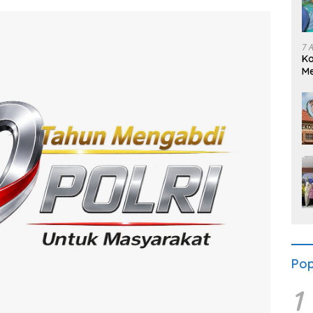
7 
K
Me
Se
Pop
1