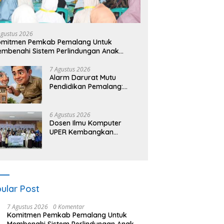
Agustus 2026
omitmen Pemkab Pemalang Untuk
mbenahi Sistem Perlindungan Anak
cara Menyeluruh di Lingkungan Sekolah
7 Agustus 2026
Alarm Darurat Mutu
Pendidikan Pemalang:
Ketika Sekolah Tanpa
Mata dan Telinga
6 Agustus 2026
Dosen Ilmu Komputer
UPER Kembangkan
Netrash, Pengelolaan
Sampah Makin Efisien
ular Post
7 Agustus 2026
0 Komentar
Komitmen Pemkab Pemalang Untuk
Membenahi Sistem Perlindungan Anak