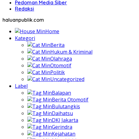
Pedoman Media Siber
Redaksi
haluanpublik.com
Home
Kategori
Berita
Hukum & Kriminal
Olahraga
Otomotif
Politik
Uncategorized
Label
Balapan
Berita Otomotif
Bulutangkis
Daihatsu
DKI Jakarta
Gerindra
Kejahatan