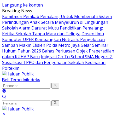
Langsung ke konten
Breaking News
Komitmen Pemkab Pemalang Untuk Membenahi Sistem
Perlindungan Anak Secara Menyeluruh di Lingkungan
Sekolah
Alarm Darurat Mutu Pendidikan Pemalang:
Ketika Sekolah Tanpa Mata dan Telinga
Dosen Ilmu
Komputer UPER Kembangkan Netrash, Pengelolaan
Sampah Makin Efisien
Polda Metro Jaya Gelar Seminar
Hukum Tahun 2026 Bahas Perluasan Objek Praperadilan
dalam KUHAP Baru
Imigrasi Go To School SMA Negeri 2:
Sosialisasi TPPO dan Pengenalan Sekolah Kedinasan
Poltekim
Beli Tema Ini
Indeks