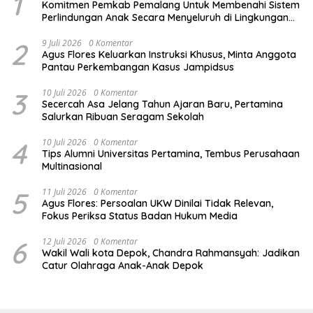
1
Komitmen Pemkab Pemalang Untuk Membenahi Sistem
Perlindungan Anak Secara Menyeluruh di Lingkungan
Sekolah
2
9 Juli 2026
0 Komentar
Agus Flores Keluarkan Instruksi Khusus, Minta Anggota
Pantau Perkembangan Kasus Jampidsus
3
10 Juli 2026
0 Komentar
Secercah Asa Jelang Tahun Ajaran Baru, Pertamina
Salurkan Ribuan Seragam Sekolah
4
10 Juli 2026
0 Komentar
Tips Alumni Universitas Pertamina, Tembus Perusahaan
Multinasional
5
11 Juli 2026
0 Komentar
Agus Flores: Persoalan UKW Dinilai Tidak Relevan,
Fokus Periksa Status Badan Hukum Media
6
12 Juli 2026
0 Komentar
Wakil Wali kota Depok, Chandra Rahmansyah: Jadikan
Catur Olahraga Anak-Anak Depok