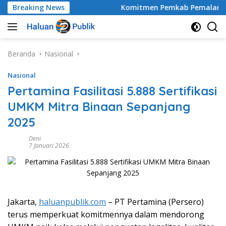
Langsung
Breaking News
Komitmen Pemkab Pemalang Untuk Me
ke
konten
Beranda
Nasional
Nasional
Pertamina Fasilitasi 5.888 Sertifikasi
UMKM Mitra Binaan Sepanjang
2025
Deni
7 Januari 2026
Jakarta,
haluanpublik.com
– PT Pertamina (Persero)
terus memperkuat komitmennya dalam mendorong