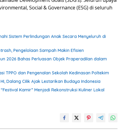
ainable Development Goals (SDG’s). Seluruh upaya
ironmental, Social & Governance (ESG) di seluruh
i Sistem Perlindungan Anak Secara Menyeluruh di
rash, Pengelolaan Sampah Makin Efisien
un 2026 Bahas Perluasan Objek Praperadilan dalam
isasi TPPO dan Pengenalan Sekolah Kedinasan Poltekim
, Dalang Cilik Ajak Lestarikan Budaya Indonesia
stival Kamir” Menjadi Rekonstruksi Kuliner Lokal