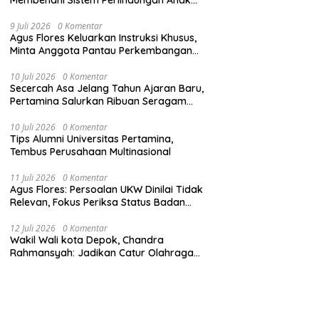
Secara Menyeluruh di Lingkungan Sekolah
9 Juli 2026
0 Komentar
Agus Flores Keluarkan Instruksi Khusus,
Minta Anggota Pantau Perkembangan
Kasus Jampidsus
10 Juli 2026
0 Komentar
Secercah Asa Jelang Tahun Ajaran Baru,
Pertamina Salurkan Ribuan Seragam
Sekolah
10 Juli 2026
0 Komentar
Tips Alumni Universitas Pertamina,
Tembus Perusahaan Multinasional
11 Juli 2026
0 Komentar
Agus Flores: Persoalan UKW Dinilai Tidak
Relevan, Fokus Periksa Status Badan
Hukum Media
12 Juli 2026
0 Komentar
Wakil Wali kota Depok, Chandra
Rahmansyah: Jadikan Catur Olahraga
Anak-Anak Depok