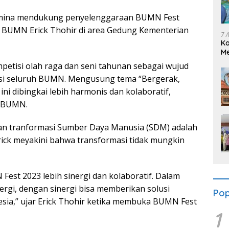
mina mendukung penyelenggaraan BUMN Fest
i BUMN Erick Thohir di area Gedung Kementerian
7 
K
Me
Se
tisi olah raga dan seni tahunan sebagai wujud
asi seluruh BUMN. Mengusung tema “Bergerak,
ini dibingkai lebih harmonis dan kolaboratif,
r BUMN.
n tranformasi Sumber Daya Manusia (SDM) adalah
rick meyakini bahwa transformasi tidak mungkin
 Fest 2023 lebih sinergi dan kolaboratif. Dalam
rgi, dengan sinergi bisa memberikan solusi
Pop
esia,” ujar Erick Thohir ketika membuka BUMN Fest
1