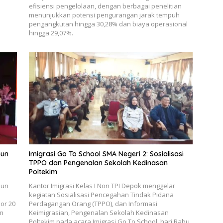
efisiensi pengelolaan, dengan berbagai penelitian
menunjukkan potensi pengurangan jarak tempuh
pengangkutan hingga 30,28% dan biaya operasional
hingga 29,07%.
hun
Imigrasi Go To School SMA Negeri 2: Sosialisasi
TPPO dan Pengenalan Sekolah Kedinasan
Poltekim
hun
Kantor Imigrasi Kelas I Non TPI Depok menggelar
kegiatan Sosialisasi Pencegahan Tindak Pidana
or 20
Perdagangan Orang (TPPO), dan Informasi
um
Keimigrasian, Pengenalan Sekolah Kedinasan
Poltekim pada acara Imigrasi Go To School, hari Rabu