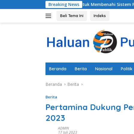
Langsung
kab Pemalang Untuk Membenahi Sistem Perlindungan Anak Sec
Breaking News
ke
konten
Beli Tema Ini
Indeks
Beranda
Berita
Nasional
Politik
Beranda
Berita
Berita
Pertamina Dukung Pe
2023
ADMIN
17 Juli 2023