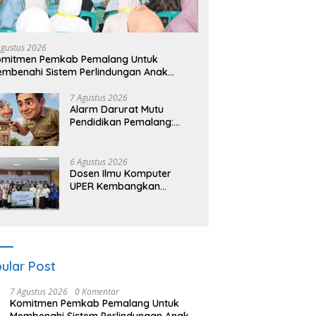
Agustus 2026
omitmen Pemkab Pemalang Untuk
mbenahi Sistem Perlindungan Anak
cara Menyeluruh di Lingkungan Sekolah
7 Agustus 2026
Alarm Darurat Mutu
Pendidikan Pemalang:
Ketika Sekolah Tanpa
Mata dan Telinga
6 Agustus 2026
Dosen Ilmu Komputer
UPER Kembangkan
Netrash, Pengelolaan
Sampah Makin Efisien
ular Post
7 Agustus 2026
0 Komentar
Komitmen Pemkab Pemalang Untuk
Membenahi Sistem Perlindungan Anak