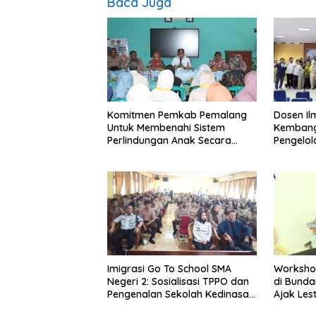
Baca Juga
Komitmen Pemkab Pemalang
Dosen I
Untuk Membenahi Sistem
Kembang
Perlindungan Anak Secara
Pengelo
Menyeluruh di Lingkungan
Efisien
Sekolah
Imigrasi Go To School SMA
Worksho
Negeri 2: Sosialisasi TPPO dan
di Bundar
Pengenalan Sekolah Kedinasan
Ajak Les
Poltekim
Indonesi