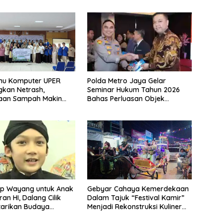
Polda Metro Jaya Gelar
lmu Komputer UPER
Seminar Hukum Tahun 2026
kan Netrash,
Bahas Perluasan Objek
laan Sampah Makin
Praperadilan dalam KUHAP
Baru
p Wayang untuk Anak
Gebyar Cahaya Kemerdekaan
an HI, Dalang Cilik
Dalam Tajuk “Festival Kamir”
tarikan Budaya
Menjadi Rekonstruksi Kuliner
a
Lokal Pemalang Tahun 2026