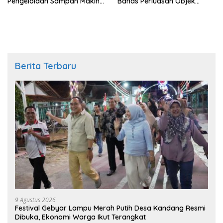
Pengelolaan Sampah Makin
Bahas Perluasan Objek
Efisien
Praperadilan dalam KUHAP
Baru
Berita Terbaru
9 Agustus 2026
Festival Gebyar Lampu Merah Putih Desa Kandang Resmi
Dibuka, Ekonomi Warga Ikut Terangkat