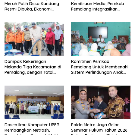
Merah Putih Desa Kandang
Kemitraan Media, Pemkab
Resmi Dibuka, Ekonomi
Pemalang Integrasikan
Warga Ikut Terangkat
Sistem Audit Kebijakan dan
Pendataan Regulatif
Dampak Kekeringan
Komitmen Pemkab
Melanda Tiga Kecamatan di
Pemalang Untuk Membenahi
Pemalang, dengan Total
Sistem Perlindungan Anak
Populasi Terdampak
Secara Menyeluruh di
Mencapai 93 Ribu Jiwa
Lingkungan Sekolah
Dosen Ilmu Komputer UPER
Polda Metro Jaya Gelar
Kembangkan Netrash,
Seminar Hukum Tahun 2026