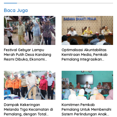
Baca Juga
Festival Gebyar Lampu
​Optimalisasi Akuntabilitas
Merah Putih Desa Kandang
Kemitraan Media, Pemkab
Resmi Dibuka, Ekonomi
Pemalang Integrasikan
Warga Ikut Terangkat
Sistem Audit Kebijakan dan
Pendataan Regulatif
Dampak Kekeringan
Komitmen Pemkab
Melanda Tiga Kecamatan di
Pemalang Untuk Membenahi
Pemalang, dengan Total
Sistem Perlindungan Anak