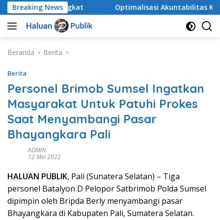
Langsung
 Ikut Terangkat
Breaking News
​Optimalisasi Akuntabilitas Kemitraa
ke
konten
Beranda
Berita
Berita
Personel Brimob Sumsel Ingatkan
Masyarakat Untuk Patuhi Prokes
Saat Menyambangi Pasar
Bhayangkara Pali
ADMIN
12 Mei 2022
HALUAN PUBLIK
, Pali (Sunatera Selatan) – Tiga
personel Batalyon D Pelopor Satbrimob Polda Sumsel
dipimpin oleh Bripda Berly menyambangi pasar
Bhayangkara di Kabupaten Pali, Sumatera Selatan.