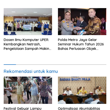
Populasi Terdampak
Secara Menyeluruh di
Mencapai 93 Ribu Jiwa
Lingkungan Sekolah
Polda Metro Jaya Gelar
Dosen Ilmu Komputer UPER
Seminar Hukum Tahun 2026
Kembangkan Netrash,
Bahas Perluasan Objek
Pengelolaan Sampah Makin
Praperadilan dalam KUHAP
Efisien
Baru
Rekomendasi untuk kamu
Festival Gebyar Lampu
​Optimalisasi Akuntabilitas