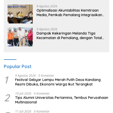
9 Agustus 2026
​Optimalisasi Akuntabilitas Kemitraan
Media, Pemkab Pemalang Integrasikan
Sistem Audit Kebijakan dan Pendataan
Regulatif
9 Agustus 2026
Dampak Kekeringan Melanda Tiga
Kecamatan di Pemalang, dengan Total
Populasi Terdampak Mencapai 93 Ribu
Jiwa
Popular Post
1
9 Agustus 2026
0 Komentar
Festival Gebyar Lampu Merah Putih Desa Kandang
Resmi Dibuka, Ekonomi Warga Ikut Terangkat
2
10 Juli 2026
0 Komentar
Tips Alumni Universitas Pertamina, Tembus Perusahaan
Multinasional
11 Juli 2026
0 Komentar