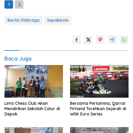
1
2
Berita Olahraga
Sepakbola
Baca Juga
Limo Chess Club Akan
Bersama Pertamina, Qarrar
Mendirikan Sekolah Catur di
Firhand Torehkan Sejarah di
Depok
WSK Euro Series