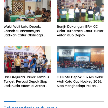
Wakil Wali kota Depok,
Banjir Dukungan, BRM CC
Chandra Rahmansyah:
Gelar Turnamen Catur Yunior
Jadikan Catur Olahraga
Antar Klub Depok
Anak-Anak Depok
Hasil Kejurda Jabar Tembus
FHI Kota Depok Sukses Gelar
Target, Percasi Depok Siap
Wali Kota Cup Hockey 2026,
Jadi Kuda Hitam di Arena
Siap Menghadapi Pekan
Porprov
Olahraga Provinsi Jawa
Barat