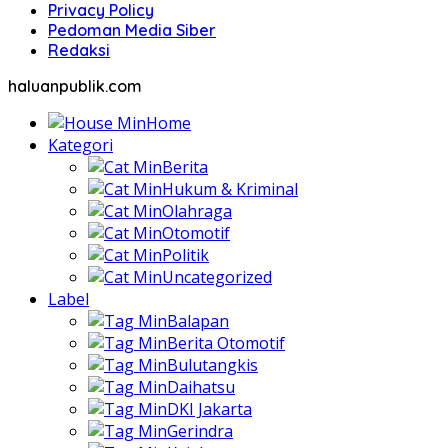
Privacy Policy
Pedoman Media Siber
Redaksi
haluanpublik.com
Home
Kategori
Berita
Hukum & Kriminal
Olahraga
Otomotif
Politik
Uncategorized
Label
Balapan
Berita Otomotif
Bulutangkis
Daihatsu
DKI Jakarta
Gerindra