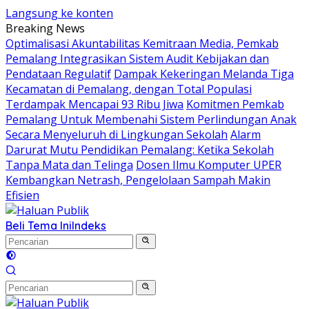
Langsung ke konten
Breaking News
​Optimalisasi Akuntabilitas Kemitraan Media, Pemkab
Pemalang Integrasikan Sistem Audit Kebijakan dan
Pendataan Regulatif
Dampak Kekeringan Melanda Tiga
Kecamatan di Pemalang, dengan Total Populasi
Terdampak Mencapai 93 Ribu Jiwa
Komitmen Pemkab
Pemalang Untuk Membenahi Sistem Perlindungan Anak
Secara Menyeluruh di Lingkungan Sekolah
Alarm
Darurat Mutu Pendidikan Pemalang: Ketika Sekolah
Tanpa Mata dan Telinga
Dosen Ilmu Komputer UPER
Kembangkan Netrash, Pengelolaan Sampah Makin
Efisien
Beli Tema Ini
Indeks