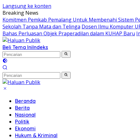
Langsung ke konten
Breaking News
Komitmen Pemkab Pemalang Untuk Membenahi Sistem Per
Sekolah Tanpa Mata dan Telinga
Dosen Ilmu Komputer UP
Bahas Perluasan Objek Praperadilan dalam KUHAP Baru
I
Beli Tema Ini
Indeks
Beranda
Berita
Nasional
Politik
Ekonomi
Hukum & Kriminal