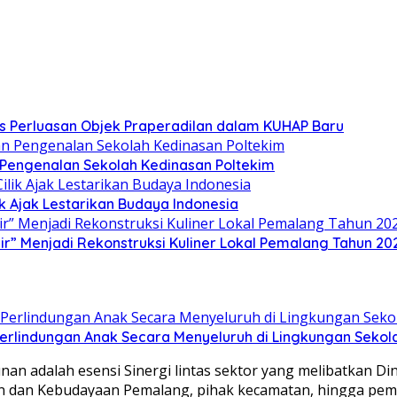
s Perluasan Objek Praperadilan dalam KUHAP Baru
n Pengenalan Sekolah Kedinasan Poltekim
k Ajak Lestarikan Budaya Indonesia
” Menjadi Rekonstruksi Kuliner Lokal Pemalang Tahun 20
lindungan Anak Secara Menyeluruh di Lingkungan Sekol
nan adalah esensi Sinergi lintas sektor yang melibatkan D
an dan Kebudayaan Pemalang, pihak kecamatan, hingga pe