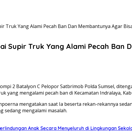
upir Truk Yang Alami Pecah Ban Dan Membantunya Agar Bis
mpai Supir Truk Yang Alami Pecah Ban
 Kompi 2 Batalyon C Pelopor Satbrimob Polda Sumsel, diteng
 yang mengalami pecah ban di Kecamatan Indralaya, Kabupa
mpoerna mengatakan saat Ia beserta rekan-rekannya sedang
ng sedang mengalami masalah.
lindungan Anak Secara Menyeluruh di Lingkungan Sekol