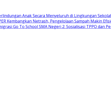
lindungan Anak Secara Menyeluruh di Lingkungan Sekola
ER Kembangkan Netrash, Pengelolaan Sampah Makin Efis
migrasi Go To School SMA Negeri 2: Sosialisasi TPPO dan P