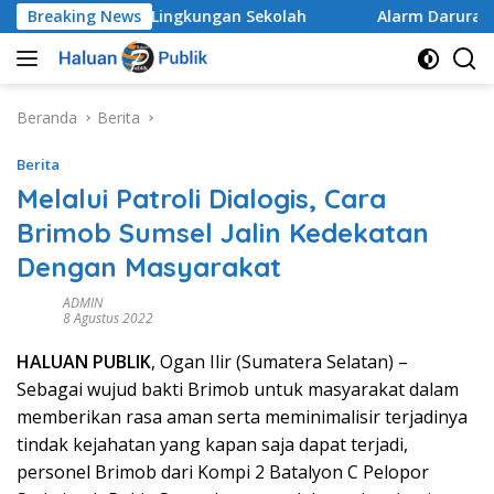
Langsung
yeluruh di Lingkungan Sekolah
Breaking News
Alarm Darurat Mutu P
ke
konten
Beranda
Berita
Berita
Melalui Patroli Dialogis, Cara
Brimob Sumsel Jalin Kedekatan
Dengan Masyarakat
ADMIN
8 Agustus 2022
HALUAN PUBLIK
, Ogan Ilir (Sumatera Selatan) –
Sebagai wujud bakti Brimob untuk masyarakat dalam
memberikan rasa aman serta meminimalisir terjadinya
tindak kejahatan yang kapan saja dapat terjadi,
personel Brimob dari Kompi 2 Batalyon C Pelopor