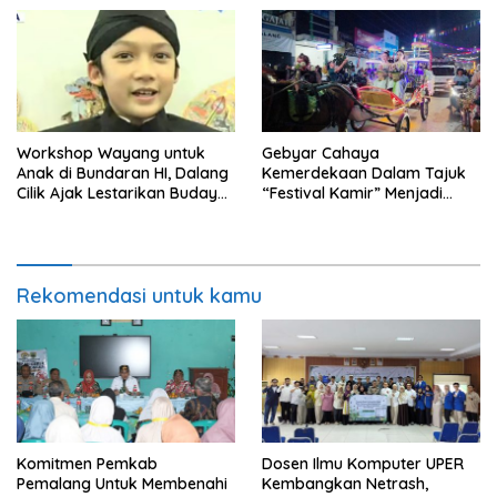
Baru
Workshop Wayang untuk
Gebyar Cahaya
Anak di Bundaran HI, Dalang
Kemerdekaan Dalam Tajuk
Cilik Ajak Lestarikan Budaya
“Festival Kamir” Menjadi
Indonesia
Rekonstruksi Kuliner Lokal
Pemalang Tahun 2026
Rekomendasi untuk kamu
Komitmen Pemkab
Dosen Ilmu Komputer UPER
Pemalang Untuk Membenahi
Kembangkan Netrash,