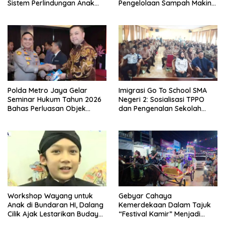
Sistem Perlindungan Anak
Pengelolaan Sampah Makin
Secara Menyeluruh di
Efisien
Lingkungan Sekolah
Polda Metro Jaya Gelar
Imigrasi Go To School SMA
Seminar Hukum Tahun 2026
Negeri 2: Sosialisasi TPPO
Bahas Perluasan Objek
dan Pengenalan Sekolah
Praperadilan dalam KUHAP
Kedinasan Poltekim
Baru
Workshop Wayang untuk
Gebyar Cahaya
Anak di Bundaran HI, Dalang
Kemerdekaan Dalam Tajuk
Cilik Ajak Lestarikan Budaya
“Festival Kamir” Menjadi
Indonesia
Rekonstruksi Kuliner Lokal