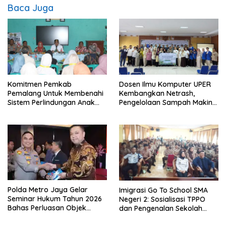
Baca Juga
Komitmen Pemkab
Dosen Ilmu Komputer UPER
Pemalang Untuk Membenahi
Kembangkan Netrash,
Sistem Perlindungan Anak
Pengelolaan Sampah Makin
Secara Menyeluruh di
Efisien
Lingkungan Sekolah
Polda Metro Jaya Gelar
Imigrasi Go To School SMA
Seminar Hukum Tahun 2026
Negeri 2: Sosialisasi TPPO
Bahas Perluasan Objek
dan Pengenalan Sekolah
Praperadilan dalam KUHAP
Kedinasan Poltekim