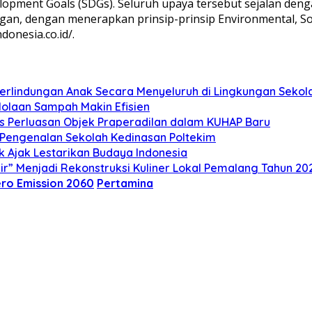
pment Goals (SDGs). Seluruh upaya tersebut sejalan denga
gan, dengan menerapkan prinsip-prinsip Environmental, Soci
onesia.co.id/.
lindungan Anak Secara Menyeluruh di Lingkungan Sekol
olaan Sampah Makin Efisien
s Perluasan Objek Praperadilan dalam KUHAP Baru
n Pengenalan Sekolah Kedinasan Poltekim
k Ajak Lestarikan Budaya Indonesia
” Menjadi Rekonstruksi Kuliner Lokal Pemalang Tahun 20
ro Emission 2060
Pertamina