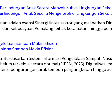
lindungan Anak Secara Menyeluruh di Lingkungan Sekol
nan adalah esensi Sinergi lintas sektor yang melibatkan D
an dan Kebudayaan Pemalang, pihak kecamatan, hingga pe
olaan Sampah Makin Efisien
. Berdasarkan Sistem Informasi Pengelolaan Sampah Nasiona
elum terkelola secara optimal (SIPSN, 2025). Digitalisasi m
otensi pengurangan jarak tempuh pengangkutan hingga 30,