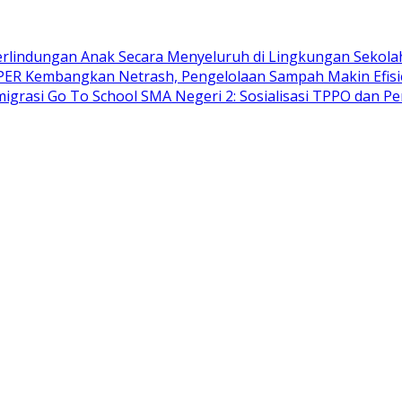
lindungan Anak Secara Menyeluruh di Lingkungan Sekola
ER Kembangkan Netrash, Pengelolaan Sampah Makin Efis
migrasi Go To School SMA Negeri 2: Sosialisasi TPPO dan P