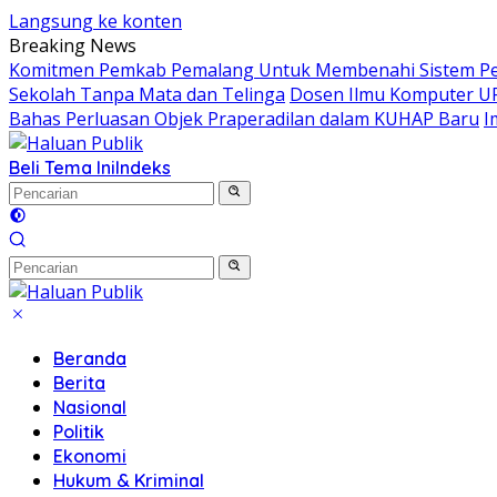
Langsung ke konten
Breaking News
Komitmen Pemkab Pemalang Untuk Membenahi Sistem Per
Sekolah Tanpa Mata dan Telinga
Dosen Ilmu Komputer UP
Bahas Perluasan Objek Praperadilan dalam KUHAP Baru
I
Beli Tema Ini
Indeks
Beranda
Berita
Nasional
Politik
Ekonomi
Hukum & Kriminal