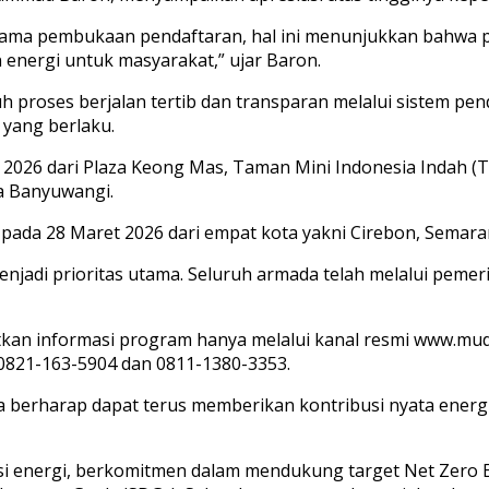
rtama pembukaan pendaftaran, hal ini menunjukkan bahwa 
 energi untuk masyarakat,” ujar Baron.
roses berjalan tertib dan transparan melalui sistem penda
 yang berlaku.
026 dari Plaza Keong Mas, Taman Mini Indonesia Indah (TMI
a Banyuwangi.
k pada 28 Maret 2026 dari empat kota yakni Cirebon, Semar
adi prioritas utama. Seluruh armada telah melalui pemeri
an informasi program hanya melalui kanal resmi www.mud
 0821-163-5904 dan 0811-1380-3353.
 berharap dapat terus memberikan kontribusi nyata energi
isi energi, berkomitmen dalam mendukung target Net Zer