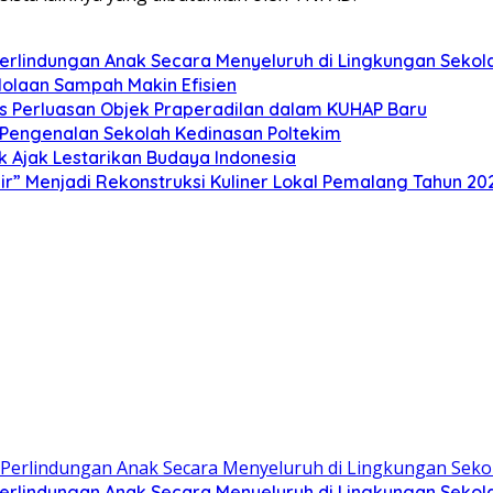
lindungan Anak Secara Menyeluruh di Lingkungan Sekol
olaan Sampah Makin Efisien
s Perluasan Objek Praperadilan dalam KUHAP Baru
n Pengenalan Sekolah Kedinasan Poltekim
k Ajak Lestarikan Budaya Indonesia
” Menjadi Rekonstruksi Kuliner Lokal Pemalang Tahun 20
lindungan Anak Secara Menyeluruh di Lingkungan Sekol