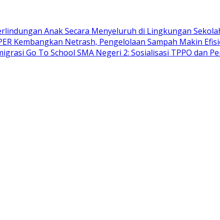
lindungan Anak Secara Menyeluruh di Lingkungan Sekola
ER Kembangkan Netrash, Pengelolaan Sampah Makin Efis
migrasi Go To School SMA Negeri 2: Sosialisasi TPPO dan P