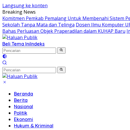
Langsung ke konten
Breaking News
Komitmen Pemkab Pemalang Untuk Membenahi Sistem Per
Sekolah Tanpa Mata dan Telinga
Dosen Ilmu Komputer UP
Bahas Perluasan Objek Praperadilan dalam KUHAP Baru
I
Beli Tema Ini
Indeks
Beranda
Berita
Nasional
Politik
Ekonomi
Hukum & Kriminal