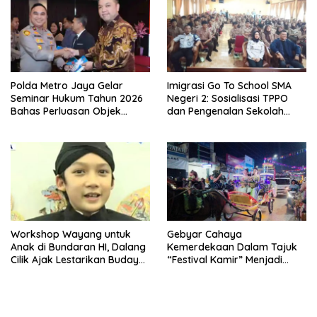
Polda Metro Jaya Gelar
Imigrasi Go To School SMA
Seminar Hukum Tahun 2026
Negeri 2: Sosialisasi TPPO
Bahas Perluasan Objek
dan Pengenalan Sekolah
Praperadilan dalam KUHAP
Kedinasan Poltekim
Baru
Workshop Wayang untuk
Gebyar Cahaya
Anak di Bundaran HI, Dalang
Kemerdekaan Dalam Tajuk
Cilik Ajak Lestarikan Budaya
“Festival Kamir” Menjadi
Indonesia
Rekonstruksi Kuliner Lokal
Pemalang Tahun 2026