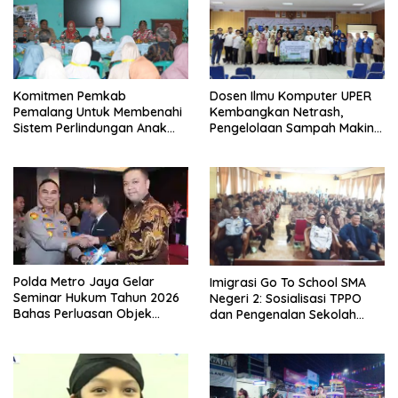
Komitmen Pemkab
Dosen Ilmu Komputer UPER
Pemalang Untuk Membenahi
Kembangkan Netrash,
Sistem Perlindungan Anak
Pengelolaan Sampah Makin
Secara Menyeluruh di
Efisien
Lingkungan Sekolah
Polda Metro Jaya Gelar
Imigrasi Go To School SMA
Seminar Hukum Tahun 2026
Negeri 2: Sosialisasi TPPO
Bahas Perluasan Objek
dan Pengenalan Sekolah
Praperadilan dalam KUHAP
Kedinasan Poltekim
Baru