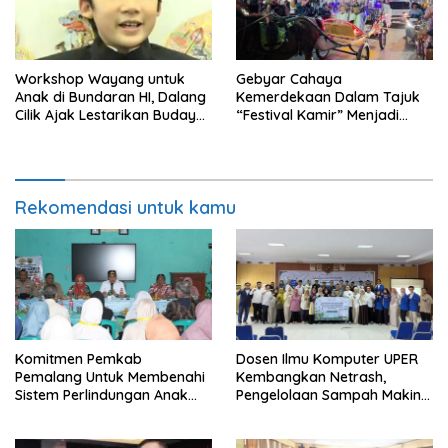
Workshop Wayang untuk
Gebyar Cahaya
Anak di Bundaran HI, Dalang
Kemerdekaan Dalam Tajuk
Cilik Ajak Lestarikan Budaya
“Festival Kamir” Menjadi
Indonesia
Rekonstruksi Kuliner Lokal
Pemalang Tahun 2026
Rekomendasi untuk kamu
Komitmen Pemkab
Dosen Ilmu Komputer UPER
Pemalang Untuk Membenahi
Kembangkan Netrash,
Sistem Perlindungan Anak
Pengelolaan Sampah Makin
Secara Menyeluruh di
Efisien
Lingkungan Sekolah