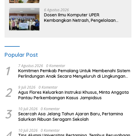
6 Agustus 2026
Dosen Ilmu Komputer UPER
Kembangkan Netrash, Pengelolaan
Sampah Makin Efisien
Popular Post
1
7 Agustus 2026
0 Komentar
Komitmen Pemkab Pemalang Untuk Membenahi Sistem
Perlindungan Anak Secara Menyeluruh di Lingkungan
Sekolah
2
9 Juli 2026
0 Komentar
Agus Flores Keluarkan Instruksi Khusus, Minta Anggota
Pantau Perkembangan Kasus Jampidsus
3
10 Juli 2026
0 Komentar
Secercah Asa Jelang Tahun Ajaran Baru, Pertamina
Salurkan Ribuan Seragam Sekolah
4
10 Juli 2026
0 Komentar
Tips Alumni Universitas Pertamina, Tembus Perusahaan