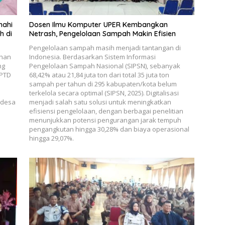
nahi
Dosen Ilmu Komputer UPER Kembangkan
h di
Netrash, Pengelolaan Sampah Makin Efisien
Pengelolaan sampah masih menjadi tantangan di
ahan
Indonesia. Berdasarkan Sistem Informasi
ng
Pengelolaan Sampah Nasional (SIPSN), sebanyak
UPTD
68,42% atau 21,84 juta ton dari total 35 juta ton
sampah per tahun di 295 kabupaten/kota belum
terkelola secara optimal (SIPSN, 2025). Digitalisasi
 desa
menjadi salah satu solusi untuk meningkatkan
efisiensi pengelolaan, dengan berbagai penelitian
menunjukkan potensi pengurangan jarak tempuh
pengangkutan hingga 30,28% dan biaya operasional
hingga 29,07%.