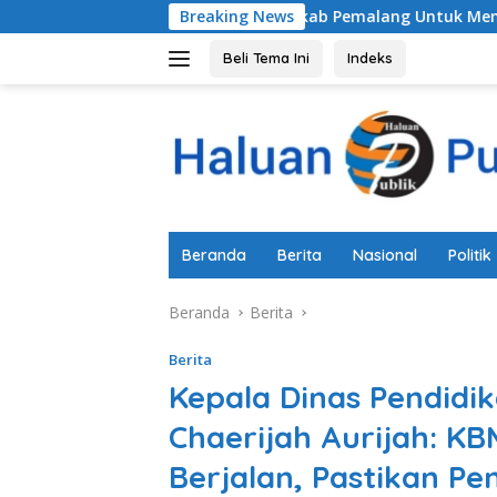
Langsung
Komitmen Pemkab Pemalang Untuk Membenahi Sistem Perlind
Breaking News
ke
konten
Beli Tema Ini
Indeks
Beranda
Berita
Nasional
Politik
Beranda
Berita
Berita
Kepala Dinas Pendidik
Chaerijah Aurijah: K
Berjalan, Pastikan P