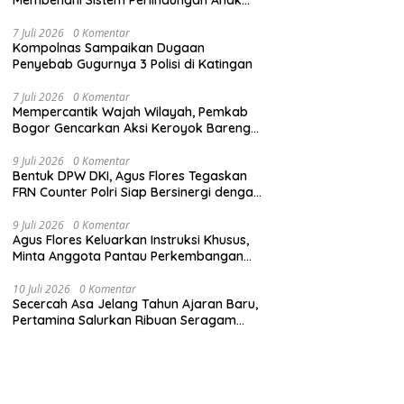
Secara Menyeluruh di Lingkungan Sekolah
7 Juli 2026
0 Komentar
Kompolnas Sampaikan Dugaan
Penyebab Gugurnya 3 Polisi di Katingan
7 Juli 2026
0 Komentar
Mempercantik Wajah Wilayah, Pemkab
Bogor Gencarkan Aksi Keroyok Bareng
Bebersih
9 Juli 2026
0 Komentar
Bentuk DPW DKI, Agus Flores Tegaskan
FRN Counter Polri Siap Bersinergi dengan
Jabar
9 Juli 2026
0 Komentar
Agus Flores Keluarkan Instruksi Khusus,
Minta Anggota Pantau Perkembangan
Kasus Jampidsus
10 Juli 2026
0 Komentar
Secercah Asa Jelang Tahun Ajaran Baru,
Pertamina Salurkan Ribuan Seragam
Sekolah