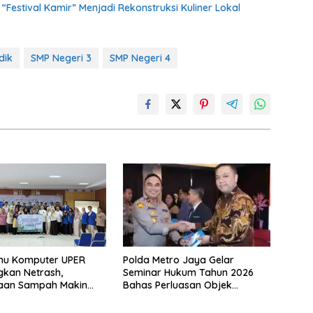
stival Kamir” Menjadi Rekonstruksi Kuliner Lokal
dik
SMP Negeri 3
SMP Negeri 4
Polda Metro Jaya Gelar
lmu Komputer UPER
Seminar Hukum Tahun 2026
kan Netrash,
Bahas Perluasan Objek
laan Sampah Makin
Praperadilan dalam KUHAP
Baru