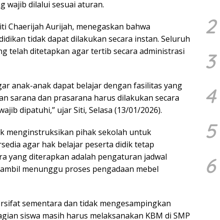
wajib dilalui sesuai aturan.
2
iti Chaerijah Aurijah, menegaskan bahwa
ikan tidak dapat dilakukan secara instan. Seluruh
 telah ditetapkan agar tertib secara administrasi
3
r anak-anak dapat belajar dengan fasilitas yang
4
n sarana dan prasarana harus dilakukan secara
b dipatuhi,” ujar Siti, Selasa (13/01/2026).
5
ok menginstruksikan pihak sekolah untuk
sedia agar hak belajar peserta didik tetap
ra yang diterapkan adalah pengaturan jadwal
6
i sambil menunggu proses pengadaan mebel
bersifat sementara dan tidak mengesampingkan
ebagian siswa masih harus melaksanakan KBM di SMP