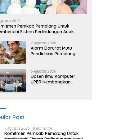
Agustus 2026
omitmen Pemkab Pemalang Untuk
mbenahi Sistem Perlindungan Anak
cara Menyeluruh di Lingkungan Sekolah
7 Agustus 2026
Alarm Darurat Mutu
Pendidikan Pemalang:
Ketika Sekolah Tanpa
Mata dan Telinga
6 Agustus 2026
Dosen Ilmu Komputer
UPER Kembangkan
Netrash, Pengelolaan
Sampah Makin Efisien
ular Post
7 Agustus 2026
0 Komentar
Komitmen Pemkab Pemalang Untuk
Membenahi Sistem Perlindungan Anak