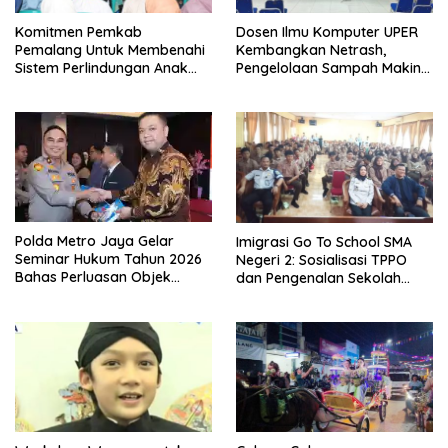
Komitmen Pemkab
Dosen Ilmu Komputer UPER
Pemalang Untuk Membenahi
Kembangkan Netrash,
Sistem Perlindungan Anak
Pengelolaan Sampah Makin
Secara Menyeluruh di
Efisien
Lingkungan Sekolah
Polda Metro Jaya Gelar
Imigrasi Go To School SMA
Seminar Hukum Tahun 2026
Negeri 2: Sosialisasi TPPO
Bahas Perluasan Objek
dan Pengenalan Sekolah
Praperadilan dalam KUHAP
Kedinasan Poltekim
Baru