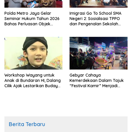
Polda Metro Jaya Gelar
Imigrasi Go To School SMA
Seminar Hukum Tahun 2026
Negeri 2: Sosialisasi TPPO
Bahas Perluasan Objek
dan Pengenalan Sekolah
Praperadilan dalam KUHAP
Kedinasan Poltekim
Baru
Workshop Wayang untuk
Gebyar Cahaya
Anak di Bundaran HI, Dalang
Kemerdekaan Dalam Tajuk
Cilik Ajak Lestarikan Budaya
“Festival Kamir” Menjadi
Indonesia
Rekonstruksi Kuliner Lokal
Pemalang Tahun 2026
Berita Terbaru