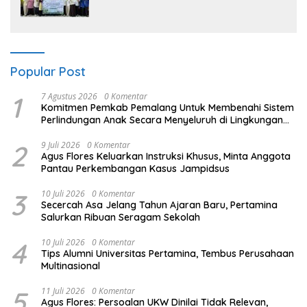
Sampah Makin Efisien
Popular Post
1
7 Agustus 2026
0 Komentar
Komitmen Pemkab Pemalang Untuk Membenahi Sistem
Perlindungan Anak Secara Menyeluruh di Lingkungan
Sekolah
2
9 Juli 2026
0 Komentar
Agus Flores Keluarkan Instruksi Khusus, Minta Anggota
Pantau Perkembangan Kasus Jampidsus
3
10 Juli 2026
0 Komentar
Secercah Asa Jelang Tahun Ajaran Baru, Pertamina
Salurkan Ribuan Seragam Sekolah
4
10 Juli 2026
0 Komentar
Tips Alumni Universitas Pertamina, Tembus Perusahaan
Multinasional
5
11 Juli 2026
0 Komentar
Agus Flores: Persoalan UKW Dinilai Tidak Relevan,