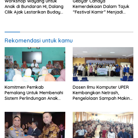
Workshop Wayang untuk
Gebyar Cahaya
Anak di Bundaran HI, Dalang
Kemerdekaan Dalam Tajuk
Cilik Ajak Lestarikan Budaya
“Festival Kamir” Menjadi
Indonesia
Rekonstruksi Kuliner Lokal
Pemalang Tahun 2026
Rekomendasi untuk kamu
Komitmen Pemkab
Dosen Ilmu Komputer UPER
Pemalang Untuk Membenahi
Kembangkan Netrash,
Sistem Perlindungan Anak
Pengelolaan Sampah Makin
Secara Menyeluruh di
Efisien
Lingkungan Sekolah