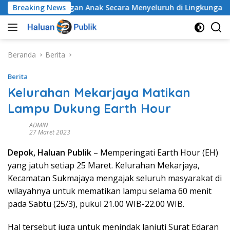
Langsung
Perlindungan Anak Secara Menyeluruh di Lingkungan Sekolah
Breaking News
ke
konten
Beranda
Berita
Berita
Kelurahan Mekarjaya Matikan
Lampu Dukung Earth Hour
ADMIN
27 Maret 2023
Depok, Haluan Publik
– Memperingati Earth Hour (EH)
yang jatuh setiap 25 Maret. Kelurahan Mekarjaya,
Kecamatan Sukmajaya mengajak seluruh masyarakat di
wilayahnya untuk mematikan lampu selama 60 menit
pada Sabtu (25/3), pukul 21.00 WIB-22.00 WIB.
Hal tersebut juga untuk menindak lanjuti Surat Edaran