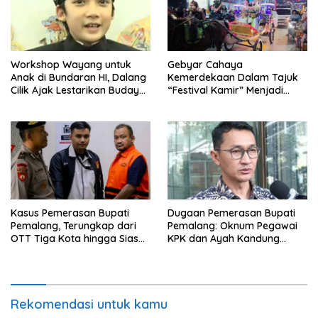
Workshop Wayang untuk
Gebyar Cahaya
Anak di Bundaran HI, Dalang
Kemerdekaan Dalam Tajuk
Cilik Ajak Lestarikan Budaya
“Festival Kamir” Menjadi
Indonesia
Rekonstruksi Kuliner Lokal
Pemalang Tahun 2026
Kasus Pemerasan Bupati
Dugaan Pemerasan Bupati
Pemalang, Terungkap dari
Pemalang: Oknum Pegawai
OTT Tiga Kota hingga Siasat
KPK dan Ayah Kandung
Timer Chat Oknum KPK
Ditetapkan Sebagai
Tersangka
Rekomendasi untuk kamu