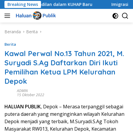
Langsung
 Praperadilan dalam KUHAP Baru
Breaking News
Imigrasi Go To School
ke
konten
Beranda
Berita
Berita
Kawal Perwal No.13 Tahun 2021, M.
Suryadi S.Ag Daftarkan Diri Ikuti
Pemilihan Ketua LPM Kelurahan
Depok
ADMIN
15 Oktober 2022
HALUAN PUBLIK
, Depok – Merasa terpanggil sebagai
putera daerah yang menginginkan wilayah Kelurahan
Depok menjadi yang terbaik, M.Suryadi.S.Ag Tokoh
Masyarakat RW013, Kelurahan Depok, Kecamatan