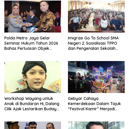
Polda Metro Jaya Gelar
Imigrasi Go To School SMA
Seminar Hukum Tahun 2026
Negeri 2: Sosialisasi TPPO
Bahas Perluasan Objek
dan Pengenalan Sekolah
Praperadilan dalam KUHAP
Kedinasan Poltekim
Baru
Workshop Wayang untuk
Gebyar Cahaya
Anak di Bundaran HI, Dalang
Kemerdekaan Dalam Tajuk
Cilik Ajak Lestarikan Budaya
“Festival Kamir” Menjadi
Indonesia
Rekonstruksi Kuliner Lokal
Pemalang Tahun 2026