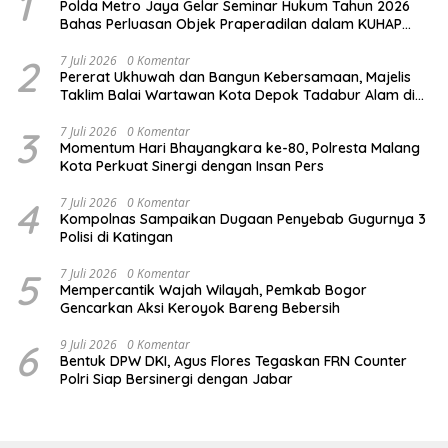
1
Polda Metro Jaya Gelar Seminar Hukum Tahun 2026
Bahas Perluasan Objek Praperadilan dalam KUHAP
Baru
2
7 Juli 2026
0 Komentar
Pererat Ukhuwah dan Bangun Kebersamaan, Majelis
Taklim Balai Wartawan Kota Depok Tadabur Alam di
Kawasan Gunung Gede
3
7 Juli 2026
0 Komentar
Momentum Hari Bhayangkara ke-80, Polresta Malang
Kota Perkuat Sinergi dengan Insan Pers
4
7 Juli 2026
0 Komentar
Kompolnas Sampaikan Dugaan Penyebab Gugurnya 3
Polisi di Katingan
5
7 Juli 2026
0 Komentar
Mempercantik Wajah Wilayah, Pemkab Bogor
Gencarkan Aksi Keroyok Bareng Bebersih
6
9 Juli 2026
0 Komentar
Bentuk DPW DKI, Agus Flores Tegaskan FRN Counter
Polri Siap Bersinergi dengan Jabar