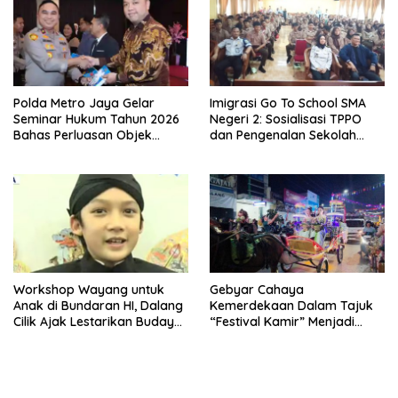
Polda Metro Jaya Gelar
Imigrasi Go To School SMA
Seminar Hukum Tahun 2026
Negeri 2: Sosialisasi TPPO
Bahas Perluasan Objek
dan Pengenalan Sekolah
Praperadilan dalam KUHAP
Kedinasan Poltekim
Baru
Workshop Wayang untuk
Gebyar Cahaya
Anak di Bundaran HI, Dalang
Kemerdekaan Dalam Tajuk
Cilik Ajak Lestarikan Budaya
“Festival Kamir” Menjadi
Indonesia
Rekonstruksi Kuliner Lokal
Pemalang Tahun 2026