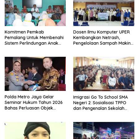
Komitmen Pemkab
Dosen Ilmu Komputer UPER
Pemalang Untuk Membenahi
Kembangkan Netrash,
Sistem Perlindungan Anak
Pengelolaan Sampah Makin
Secara Menyeluruh di
Efisien
Lingkungan Sekolah
Polda Metro Jaya Gelar
Imigrasi Go To School SMA
Seminar Hukum Tahun 2026
Negeri 2: Sosialisasi TPPO
Bahas Perluasan Objek
dan Pengenalan Sekolah
Praperadilan dalam KUHAP
Kedinasan Poltekim
Baru