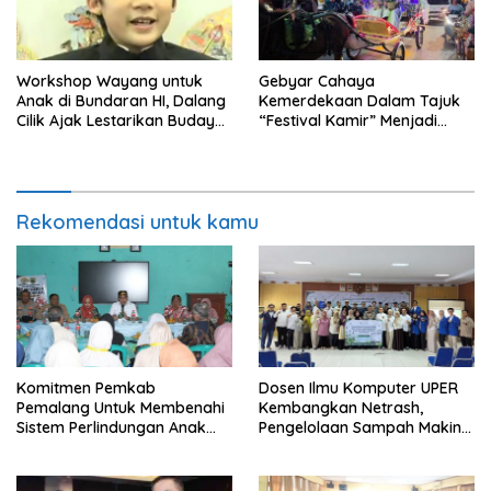
Workshop Wayang untuk
Gebyar Cahaya
Anak di Bundaran HI, Dalang
Kemerdekaan Dalam Tajuk
Cilik Ajak Lestarikan Budaya
“Festival Kamir” Menjadi
Indonesia
Rekonstruksi Kuliner Lokal
Pemalang Tahun 2026
Rekomendasi untuk kamu
Komitmen Pemkab
Dosen Ilmu Komputer UPER
Pemalang Untuk Membenahi
Kembangkan Netrash,
Sistem Perlindungan Anak
Pengelolaan Sampah Makin
Secara Menyeluruh di
Efisien
Lingkungan Sekolah