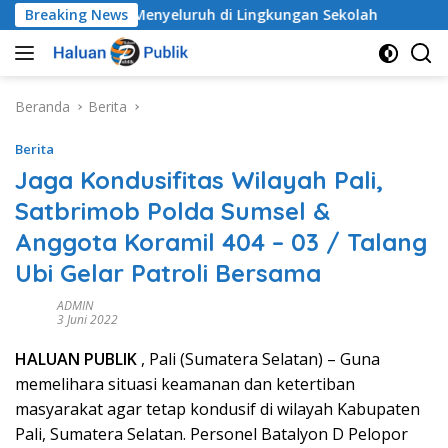
Langsung
ak Secara Menyeluruh di Lingkungan Sekolah
Breaking News
Alarm D
ke
konten
Beranda
Berita
Berita
Jaga Kondusifitas Wilayah Pali,
Satbrimob Polda Sumsel &
Anggota Koramil 404 – 03 / Talang
Ubi Gelar Patroli Bersama
ADMIN
3 Juni 2022
HALUAN PUBLIK
, Pali (Sumatera Selatan) – Guna
memelihara situasi keamanan dan ketertiban
masyarakat agar tetap kondusif di wilayah Kabupaten
Pali, Sumatera Selatan. Personel Batalyon D Pelopor