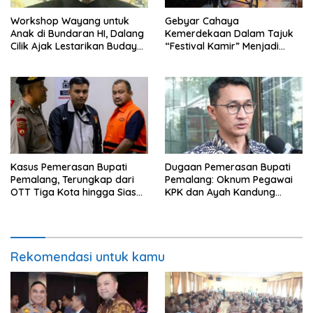
Workshop Wayang untuk
Gebyar Cahaya
Anak di Bundaran HI, Dalang
Kemerdekaan Dalam Tajuk
Cilik Ajak Lestarikan Budaya
“Festival Kamir” Menjadi
Indonesia
Rekonstruksi Kuliner Lokal
Pemalang Tahun 2026
Kasus Pemerasan Bupati
Dugaan Pemerasan Bupati
Pemalang, Terungkap dari
Pemalang: Oknum Pegawai
OTT Tiga Kota hingga Siasat
KPK dan Ayah Kandung
Timer Chat Oknum KPK
Ditetapkan Sebagai
Tersangka
Rekomendasi untuk kamu