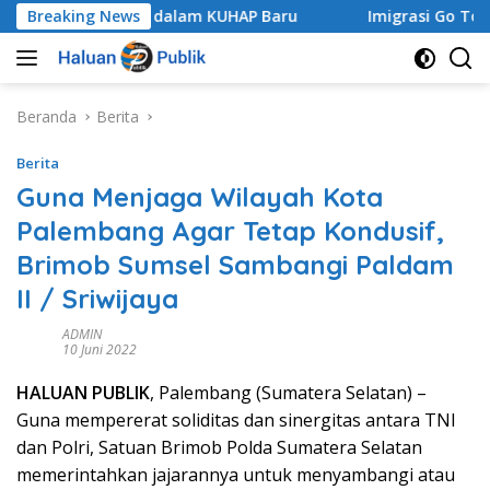
Langsung
Praperadilan dalam KUHAP Baru
Breaking News
Imigrasi Go To School S
ke
konten
Beranda
Berita
Berita
Guna Menjaga Wilayah Kota
Palembang Agar Tetap Kondusif,
Brimob Sumsel Sambangi Paldam
II / Sriwijaya
ADMIN
10 Juni 2022
HALUAN PUBLIK
, Palembang (Sumatera Selatan) –
Guna mempererat soliditas dan sinergitas antara TNI
dan Polri, Satuan Brimob Polda Sumatera Selatan
memerintahkan jajarannya untuk menyambangi atau