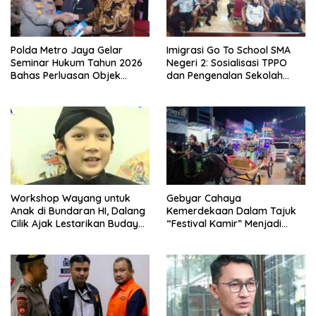
Polda Metro Jaya Gelar
Imigrasi Go To School SMA
Seminar Hukum Tahun 2026
Negeri 2: Sosialisasi TPPO
Bahas Perluasan Objek
dan Pengenalan Sekolah
Praperadilan dalam KUHAP
Kedinasan Poltekim
Baru
Workshop Wayang untuk
Gebyar Cahaya
Anak di Bundaran HI, Dalang
Kemerdekaan Dalam Tajuk
Cilik Ajak Lestarikan Budaya
“Festival Kamir” Menjadi
Indonesia
Rekonstruksi Kuliner Lokal
Pemalang Tahun 2026