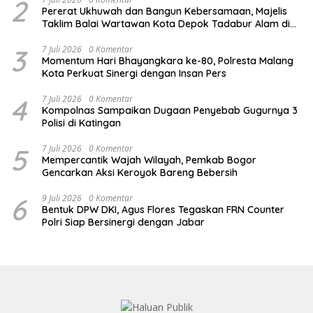
2
Pererat Ukhuwah dan Bangun Kebersamaan, Majelis
Taklim Balai Wartawan Kota Depok Tadabur Alam di
Kawasan Gunung Gede
3
7 Juli 2026
0 Komentar
Momentum Hari Bhayangkara ke-80, Polresta Malang
Kota Perkuat Sinergi dengan Insan Pers
4
7 Juli 2026
0 Komentar
Kompolnas Sampaikan Dugaan Penyebab Gugurnya 3
Polisi di Katingan
5
7 Juli 2026
0 Komentar
Mempercantik Wajah Wilayah, Pemkab Bogor
Gencarkan Aksi Keroyok Bareng Bebersih
6
9 Juli 2026
0 Komentar
Bentuk DPW DKI, Agus Flores Tegaskan FRN Counter
Polri Siap Bersinergi dengan Jabar