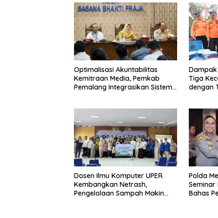
​Optimalisasi Akuntabilitas
Dampak 
Kemitraan Media, Pemkab
Tiga Kec
Pemalang Integrasikan Sistem
dengan T
Audit Kebijakan dan
Terdamp
Pendataan Regulatif
Jiwa
Polda Me
Dosen Ilmu Komputer UPER
Seminar
Kembangkan Netrash,
Bahas Pe
Pengelolaan Sampah Makin
Prapera
Efisien
Baru