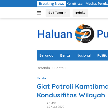
Langsung
lisasi Akuntabilitas Kemitraan Media, Pemkab Pemalang Integr
Breaking News
ke
konten
Beli Tema Ini
Indeks
Beranda
Berita
Nasional
Politik
Beranda
Berita
Berita
Giat Patroli Kamtibm
Kondusifitas Wilayah
ADMIN
19 April 2022