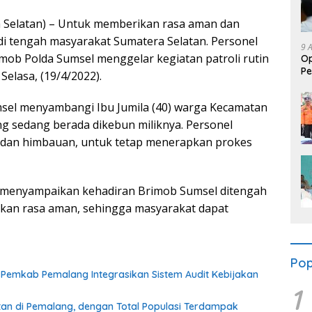
 Selatan) – Untuk memberikan rasa aman dan
 di tengah masyarakat Sumatera Selatan. Personel
9 
mob Polda Sumsel menggelar kegiatan patroli rutin
​O
Pe
Selasa, (19/4/2022).
Au
msel menyambangi Ibu Jumila (40) warga Kecamatan
ng sedang berada dikebun miliknya. Personel
dan himbauan, untuk tetap menerapkan prokes
a menyampaikan kehadiran Brimob Sumsel ditengah
kan rasa aman, sehingga masyarakat dapat
Pop
a, Pemkab Pemalang Integrasikan Sistem Audit Kebijakan
1
n di Pemalang, dengan Total Populasi Terdampak