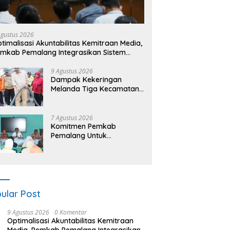
Agustus 2026
ptimalisasi Akuntabilitas Kemitraan Media,
mkab Pemalang Integrasikan Sistem
dit Kebijakan dan Pendataan Regulatif
9 Agustus 2026
Dampak Kekeringan
Melanda Tiga Kecamatan
di Pemalang, dengan Total
Populasi Terdampak
Mencapai 93 Ribu Jiwa
7 Agustus 2026
Komitmen Pemkab
Pemalang Untuk
Membenahi Sistem
Perlindungan Anak Secara
Menyeluruh di Lingkungan
Sekolah
ular Post
9 Agustus 2026
0 Komentar
​Optimalisasi Akuntabilitas Kemitraan
Media, Pemkab Pemalang Integrasikan