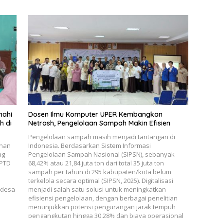
nahi
Dosen Ilmu Komputer UPER Kembangkan
h di
Netrash, Pengelolaan Sampah Makin Efisien
Pengelolaan sampah masih menjadi tantangan di
ahan
Indonesia. Berdasarkan Sistem Informasi
ng
Pengelolaan Sampah Nasional (SIPSN), sebanyak
UPTD
68,42% atau 21,84 juta ton dari total 35 juta ton
sampah per tahun di 295 kabupaten/kota belum
terkelola secara optimal (SIPSN, 2025). Digitalisasi
 desa
menjadi salah satu solusi untuk meningkatkan
efisiensi pengelolaan, dengan berbagai penelitian
menunjukkan potensi pengurangan jarak tempuh
pengangkutan hingga 30,28% dan biaya operasional