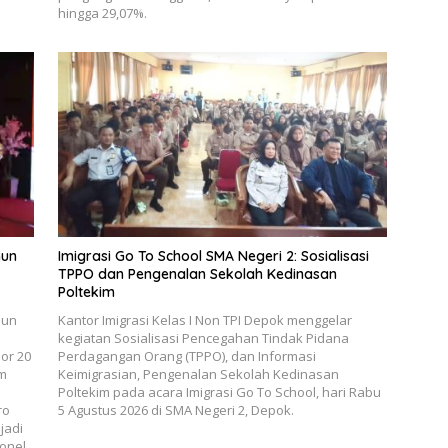
hingga 29,07%.
hun
Imigrasi Go To School SMA Negeri 2: Sosialisasi
TPPO dan Pengenalan Sekolah Kedinasan
Poltekim
hun
Kantor Imigrasi Kelas I Non TPI Depok menggelar
kegiatan Sosialisasi Pencegahan Tindak Pidana
or 20
Perdagangan Orang (TPPO), dan Informasi
um
Keimigrasian, Pengenalan Sekolah Kedinasan
Poltekim pada acara Imigrasi Go To School, hari Rabu
ro
5 Agustus 2026 di SMA Negeri 2, Depok.
jadi
onel