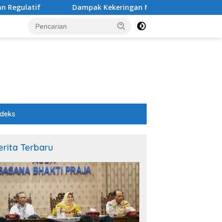
Dampak Kekeringan Melanda Tiga Kecamatan di Pemalang, de
ndeks
erita Terbaru