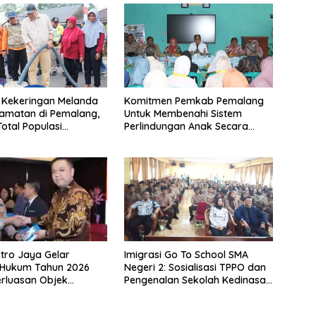
Kekeringan Melanda
Komitmen Pemkab Pemalang
amatan di Pemalang,
Untuk Membenahi Sistem
otal Populasi
Perlindungan Anak Secara
ak Mencapai 93 Ribu
Menyeluruh di Lingkungan
Sekolah
tro Jaya Gelar
Imigrasi Go To School SMA
 Hukum Tahun 2026
Negeri 2: Sosialisasi TPPO dan
rluasan Objek
Pengenalan Sekolah Kedinasan
dilan dalam KUHAP
Poltekim