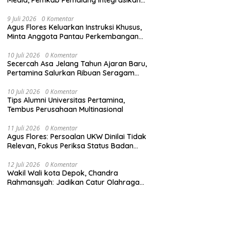
Sistem Audit Kebijakan dan Pendataan
Regulatif
9 Juli 2026
0 Komentar
Agus Flores Keluarkan Instruksi Khusus,
Minta Anggota Pantau Perkembangan
Kasus Jampidsus
10 Juli 2026
0 Komentar
Secercah Asa Jelang Tahun Ajaran Baru,
Pertamina Salurkan Ribuan Seragam
Sekolah
10 Juli 2026
0 Komentar
Tips Alumni Universitas Pertamina,
Tembus Perusahaan Multinasional
11 Juli 2026
0 Komentar
Agus Flores: Persoalan UKW Dinilai Tidak
Relevan, Fokus Periksa Status Badan
Hukum Media
12 Juli 2026
0 Komentar
Wakil Wali kota Depok, Chandra
Rahmansyah: Jadikan Catur Olahraga
Anak-Anak Depok