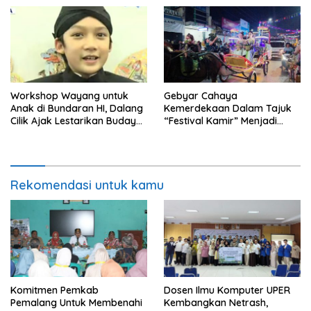
Baru
Workshop Wayang untuk
Gebyar Cahaya
Anak di Bundaran HI, Dalang
Kemerdekaan Dalam Tajuk
Cilik Ajak Lestarikan Budaya
“Festival Kamir” Menjadi
Indonesia
Rekonstruksi Kuliner Lokal
Pemalang Tahun 2026
Rekomendasi untuk kamu
Komitmen Pemkab
Dosen Ilmu Komputer UPER
Pemalang Untuk Membenahi
Kembangkan Netrash,