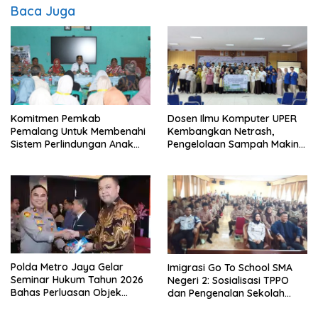
Baca Juga
Komitmen Pemkab
Dosen Ilmu Komputer UPER
Pemalang Untuk Membenahi
Kembangkan Netrash,
Sistem Perlindungan Anak
Pengelolaan Sampah Makin
Secara Menyeluruh di
Efisien
Lingkungan Sekolah
Polda Metro Jaya Gelar
Imigrasi Go To School SMA
Seminar Hukum Tahun 2026
Negeri 2: Sosialisasi TPPO
Bahas Perluasan Objek
dan Pengenalan Sekolah
Praperadilan dalam KUHAP
Kedinasan Poltekim