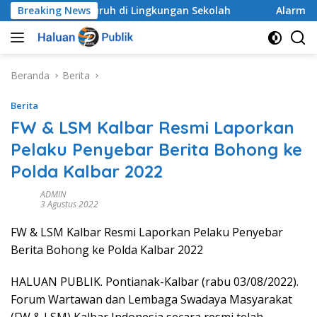
Langsung
a Menyeluruh di Lingkungan Sekolah
Breaking News
Alarm Darurat M
ke
konten
Beranda
Berita
Berita
FW & LSM Kalbar Resmi Laporkan
Pelaku Penyebar Berita Bohong ke
Polda Kalbar 2022
ADMIN
3 Agustus 2022
FW & LSM Kalbar Resmi Laporkan Pelaku Penyebar
Berita Bohong ke Polda Kalbar 2022
HALUAN PUBLIK. Pontianak-Kalbar (rabu 03/08/2022).
Forum Wartawan dan Lembaga Swadaya Masyarakat