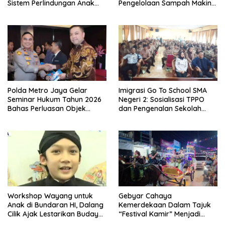
Sistem Perlindungan Anak
Pengelolaan Sampah Makin
Secara Menyeluruh di
Efisien
Lingkungan Sekolah
Polda Metro Jaya Gelar
Imigrasi Go To School SMA
Seminar Hukum Tahun 2026
Negeri 2: Sosialisasi TPPO
Bahas Perluasan Objek
dan Pengenalan Sekolah
Praperadilan dalam KUHAP
Kedinasan Poltekim
Baru
Workshop Wayang untuk
Gebyar Cahaya
Anak di Bundaran HI, Dalang
Kemerdekaan Dalam Tajuk
Cilik Ajak Lestarikan Budaya
“Festival Kamir” Menjadi
Indonesia
Rekonstruksi Kuliner Lokal