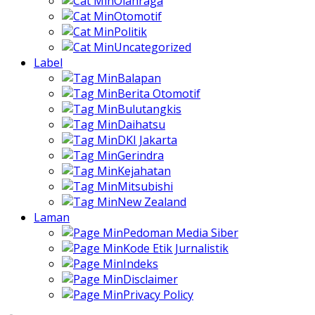
Olahraga
Otomotif
Politik
Uncategorized
Label
Balapan
Berita Otomotif
Bulutangkis
Daihatsu
DKI Jakarta
Gerindra
Kejahatan
Mitsubishi
New Zealand
Laman
Pedoman Media Siber
Kode Etik Jurnalistik
Indeks
Disclaimer
Privacy Policy