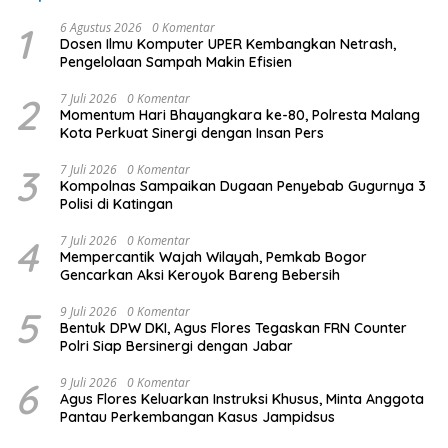
1
6 Agustus 2026
0 Komentar
Dosen Ilmu Komputer UPER Kembangkan Netrash,
Pengelolaan Sampah Makin Efisien
2
7 Juli 2026
0 Komentar
Momentum Hari Bhayangkara ke-80, Polresta Malang
Kota Perkuat Sinergi dengan Insan Pers
3
7 Juli 2026
0 Komentar
Kompolnas Sampaikan Dugaan Penyebab Gugurnya 3
Polisi di Katingan
4
7 Juli 2026
0 Komentar
Mempercantik Wajah Wilayah, Pemkab Bogor
Gencarkan Aksi Keroyok Bareng Bebersih
5
9 Juli 2026
0 Komentar
Bentuk DPW DKI, Agus Flores Tegaskan FRN Counter
Polri Siap Bersinergi dengan Jabar
6
9 Juli 2026
0 Komentar
Agus Flores Keluarkan Instruksi Khusus, Minta Anggota
Pantau Perkembangan Kasus Jampidsus