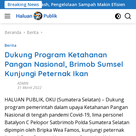
Langsung
bangkan Netrash, Pengelolaan Sampah Makin Efisien
Breaking News
ke
konten
Beranda
Berita
Berita
Dukung Program Ketahanan
Pangan Nasional, Brimob Sumsel
Kunjungi Peternak Ikan
ADMIN
31 Maret 2022
HALUAN PUBLIK, OKU (Sumatera Selatan) – Dukung
program pemerintah dalam upaya Ketahanan Pangan
Nasional di tengah pandemi Covid-19, lima personel
Batalyon C Pelopor Satbrimob Polda Sumatera Selatan
dipimpin oleh Bripka Wea Famos, kunjungi peternak