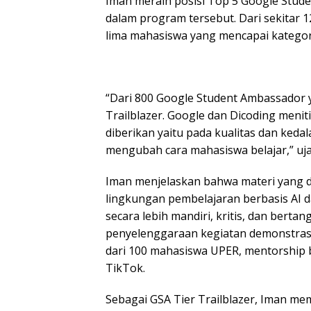
Iman meraih posisi Top 5 Google Studen
dalam program tersebut. Dari sekitar 1
lima mahasiswa yang mencapai kategori
“Dari 800 Google Student Ambassador y
Trailblazer. Google dan Dicoding meni
diberikan yaitu pada kualitas dan ke
mengubah cara mahasiswa belajar,” uja
Iman menjelaskan bahwa materi yang 
lingkungan pembelajaran berbasis AI 
secara lebih mandiri, kritis, dan berta
penyelenggaraan kegiatan demonstrasi 
dari 100 mahasiswa UPER, mentorship be
TikTok.
Sebagai GSA Tier Trailblazer, Iman m