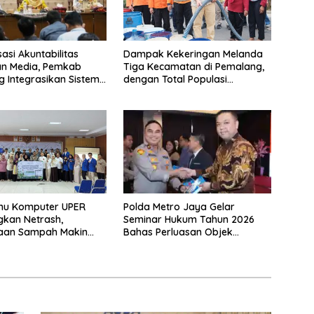
sasi Akuntabilitas
Dampak Kekeringan Melanda
an Media, Pemkab
Tiga Kecamatan di Pemalang,
 Integrasikan Sistem
dengan Total Populasi
bijakan dan
Terdampak Mencapai 93 Ribu
n Regulatif
Jiwa
Polda Metro Jaya Gelar
lmu Komputer UPER
Seminar Hukum Tahun 2026
kan Netrash,
Bahas Perluasan Objek
laan Sampah Makin
Praperadilan dalam KUHAP
Baru