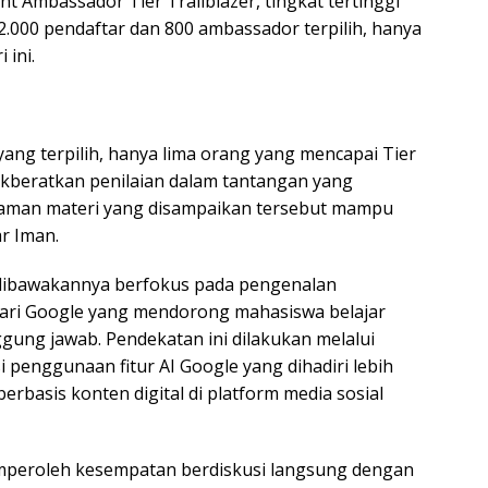
t Ambassador Tier Trailblazer, tingkat tertinggi
2.000 pendaftar dan 800 ambassador terpilih, hanya
 ini.
ang terpilih, hanya lima orang yang mencapai Tier
tikberatkan penilaian dalam tantangan yang
dalaman materi yang disampaikan tersebut mampu
r Iman.
dibawakannya berfokus pada pengenalan
dari Google yang mendorong mahasiswa belajar
nggung jawab. Pendekatan ini dilakukan melalui
penggunaan fitur AI Google yang dihadiri lebih
rbasis konten digital di platform media sosial
emperoleh kesempatan berdiskusi langsung dengan