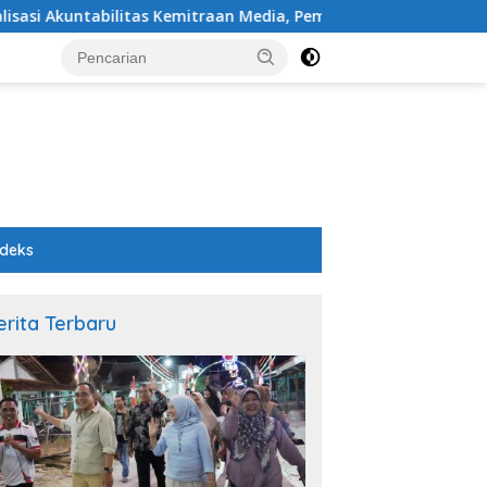
Kemitraan Media, Pemkab Pemalang Integrasikan Sistem Audit K
ndeks
erita Terbaru