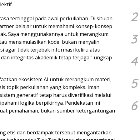
ektif.
2
sa tertinggal pada awal perkuliahan. Di situlah
partner belajar untuk memahami konsep-konsep
bijak. Saya menggunakannya untuk merangkum
3
 atau mensimulasikan kode, bukan menyalin
asi agar tidak terjebak informasi keliru atau
4
r dan integritas akademik tetap terjaga,” ungkap
5
faatkan ekosistem AI untuk merangkum materi,
s topik perkuliahan yang kompleks. Iman
stem generatif tetap harus diverifikasi melalui
6
ipahami logika berpikirnya. Pendekatan ini
nguat pemahaman, bukan sumber ketergantungan
ng etis dan berdampak tersebut mengantarkan