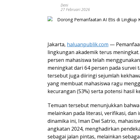
Deni
27 Februari 2026
Jakarta,
haluanpublik.com
— Pemanfaatan
lingkungan akademik terus meningkat.
persen mahasiswa telah menggunakan A
meningkat dari 64 persen pada survei 
tersebut juga diiringi sejumlah kekhaw
yang membuat mahasiswa ragu menggun
kecurangan (53%) serta potensi hasil kel
Temuan tersebut menunjukkan bahwa t
melainkan pada literasi, verifikasi, da
dinamika ini, Iman Dwi Satrio, mahasi
angkatan 2024, menghadirkan pendeka
sebagai jalan pintas, melainkan seba