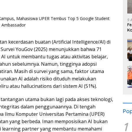
9 
Fe
Ka
Ik
 kecerdasan buatan (Artificial Intelligence/AI) di
 Survei YouGov (2025) menunjukkan bahwa 71
I untuk membantu tugas atau aktivitas belajar,
tahun sebelumnya. Namun, tingginya adopsi
atiran. Masih di survei yang sama, faktor utama
akan AI adalah risiko dituduh melakukan
iru atau hallucinations dari sistem AI (51%).
antangan utama bukan lagi pada akses teknologi,
n integritas dalam penggunaannya. Di tengah
Pop
swa Ilmu Komputer Universitas Pertamina (UPER)
tan yang berbeda. Iman memposisikan AI bukan
1
gai learning partner yang membantu memahami