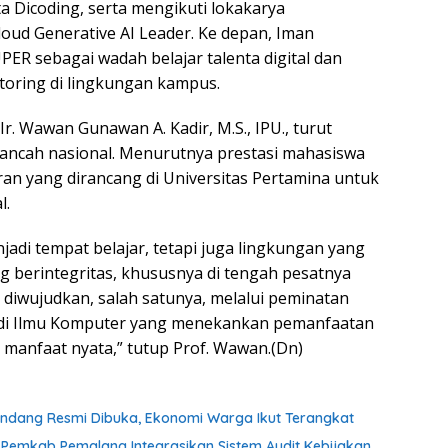
a Dicoding, serta mengikuti lokakarya
loud Generative AI Leader. Ke depan, Iman
 sebagai wadah belajar talenta digital dan
oring di lingkungan kampus.
Ir. Wawan Gunawan A. Kadir, M.S., IPU., turut
kancah nasional. Menurutnya prestasi mahasiswa
ran yang dirancang di Universitas Pertamina untuk
l.
jadi tempat belajar, tetapi juga lingkungan yang
berintegritas, khususnya di tengah pesatnya
i diwujudkan, salah satunya, melalui peminatan
Studi Ilmu Komputer yang menekankan pemanfaatan
 manfaat nyata,” tutup Prof. Wawan.(Dn)
andang Resmi Dibuka, Ekonomi Warga Ikut Terangkat
a, Pemkab Pemalang Integrasikan Sistem Audit Kebijakan