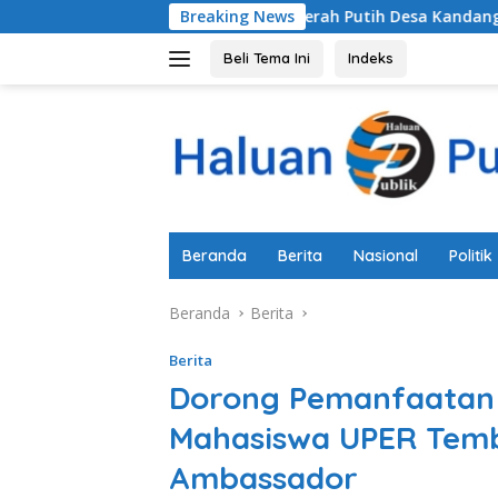
Langsung
 Gebyar Lampu Merah Putih Desa Kandang Resmi Dibuka, Ekono
Breaking News
ke
konten
Beli Tema Ini
Indeks
Beranda
Berita
Nasional
Politik
Beranda
Berita
Berita
Dorong Pemanfaatan A
Mahasiswa UPER Temb
Ambassador