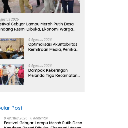
Agustus 2026
stival Gebyar Lampu Merah Putih Desa
ndang Resmi Dibuka, Ekonomi Warga
ut Terangkat
9 Agustus 2026
​Optimalisasi Akuntabilitas
Kemitraan Media, Pemkab
Pemalang Integrasikan
Sistem Audit Kebijakan
dan Pendataan Regulatif
9 Agustus 2026
Dampak Kekeringan
Melanda Tiga Kecamatan
di Pemalang, dengan Total
Populasi Terdampak
Mencapai 93 Ribu Jiwa
ular Post
9 Agustus 2026
0 Komentar
Festival Gebyar Lampu Merah Putih Desa
Kandang Resmi Dibuka, Ekonomi Warga