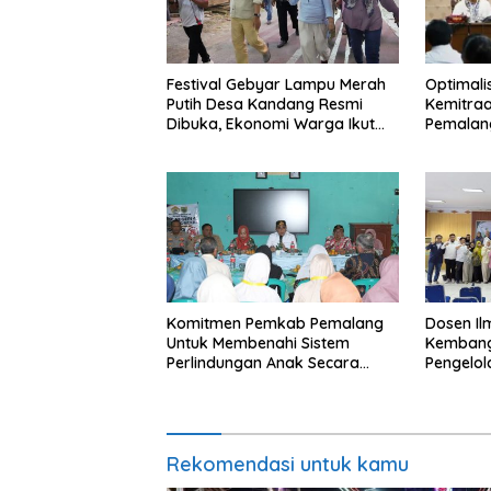
Festival Gebyar Lampu Merah
​Optimali
Putih Desa Kandang Resmi
Kemitra
Dibuka, Ekonomi Warga Ikut
Pemalang
Terangkat
Audit Ke
Pendataa
Komitmen Pemkab Pemalang
Dosen I
Untuk Membenahi Sistem
Kembang
Perlindungan Anak Secara
Pengelo
Menyeluruh di Lingkungan
Efisien
Sekolah
Rekomendasi untuk kamu