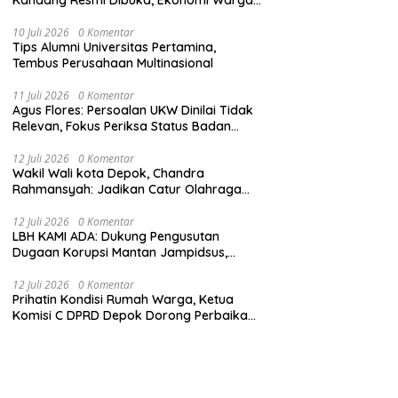
Ikut Terangkat
10 Juli 2026
0 Komentar
Tips Alumni Universitas Pertamina,
Tembus Perusahaan Multinasional
11 Juli 2026
0 Komentar
Agus Flores: Persoalan UKW Dinilai Tidak
Relevan, Fokus Periksa Status Badan
Hukum Media
12 Juli 2026
0 Komentar
Wakil Wali kota Depok, Chandra
Rahmansyah: Jadikan Catur Olahraga
Anak-Anak Depok
12 Juli 2026
0 Komentar
LBH KAMI ADA: Dukung Pengusutan
Dugaan Korupsi Mantan Jampidsus,
Tekankan Penegakan Hukum
Berintegritas
12 Juli 2026
0 Komentar
Prihatin Kondisi Rumah Warga, Ketua
Komisi C DPRD Depok Dorong Perbaikan
Melalui Dana BTT dan CSR