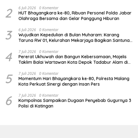
Baru
2
6 Juli 2026
0 Komentar
HUT Bhayangkara ke-80, Ribuan Personel Polda Jabar
Olahraga Bersama dan Gelar Panggung Hiburan
3
6 Juli 2026
0 Komentar
Wujudkan Kepedulian di Bulan Muharam: Karang
Taruna RW 01, Kelurahan Mekarjaya Bagikan Santunan
ke Puluhan Anak Yatim
4
7 Juli 2026
0 Komentar
Pererat Ukhuwah dan Bangun Kebersamaan, Majelis
Taklim Balai Wartawan Kota Depok Tadabur Alam di
Kawasan Gunung Gede
5
7 Juli 2026
0 Komentar
Momentum Hari Bhayangkara ke-80, Polresta Malang
Kota Perkuat Sinergi dengan Insan Pers
6
7 Juli 2026
0 Komentar
Kompolnas Sampaikan Dugaan Penyebab Gugurnya 3
Polisi di Katingan