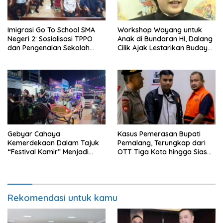
Imigrasi Go To School SMA
Workshop Wayang untuk
Negeri 2: Sosialisasi TPPO
Anak di Bundaran HI, Dalang
dan Pengenalan Sekolah
Cilik Ajak Lestarikan Budaya
Kedinasan Poltekim
Indonesia
Gebyar Cahaya
Kasus Pemerasan Bupati
Kemerdekaan Dalam Tajuk
Pemalang, Terungkap dari
“Festival Kamir” Menjadi
OTT Tiga Kota hingga Siasat
Rekonstruksi Kuliner Lokal
Timer Chat Oknum KPK
Pemalang Tahun 2026
Rekomendasi untuk kamu