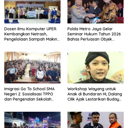
Dosen Ilmu Komputer UPER
Polda Metro Jaya Gelar
Kembangkan Netrash,
Seminar Hukum Tahun 2026
Pengelolaan Sampah Makin
Bahas Perluasan Objek
Efisien
Praperadilan dalam KUHAP
Baru
Imigrasi Go To School SMA
Workshop Wayang untuk
Negeri 2: Sosialisasi TPPO
Anak di Bundaran HI, Dalang
dan Pengenalan Sekolah
Cilik Ajak Lestarikan Budaya
Kedinasan Poltekim
Indonesia