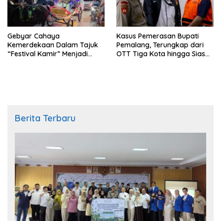
Gebyar Cahaya
Kasus Pemerasan Bupati
Kemerdekaan Dalam Tajuk
Pemalang, Terungkap dari
“Festival Kamir” Menjadi
OTT Tiga Kota hingga Siasat
Rekonstruksi Kuliner Lokal
Timer Chat Oknum KPK
Pemalang Tahun 2026
Berita Terbaru