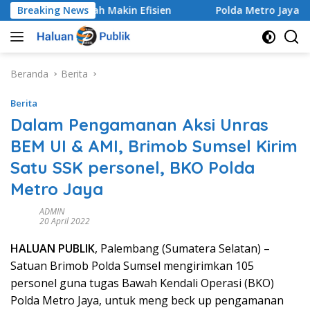
Langsung
laan Sampah Makin Efisien
Breaking News
Polda Metro Jaya Gelar Se
ke
konten
Beranda
Berita
Berita
Dalam Pengamanan Aksi Unras
BEM UI & AMI, Brimob Sumsel Kirim
Satu SSK personel, BKO Polda
Metro Jaya
ADMIN
20 April 2022
HALUAN PUBLIK
, Palembang (Sumatera Selatan) –
Satuan Brimob Polda Sumsel mengirimkan 105
personel guna tugas Bawah Kendali Operasi (BKO)
Polda Metro Jaya, untuk meng beck up pengamanan