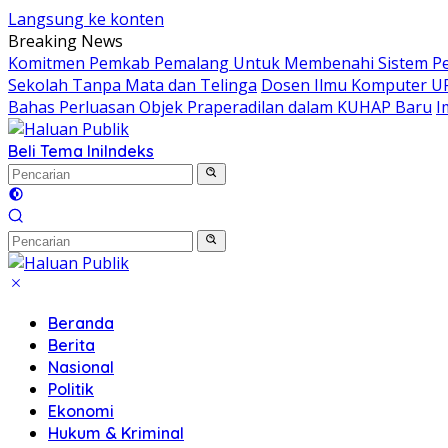
Langsung ke konten
Breaking News
Komitmen Pemkab Pemalang Untuk Membenahi Sistem Per
Sekolah Tanpa Mata dan Telinga
Dosen Ilmu Komputer UP
Bahas Perluasan Objek Praperadilan dalam KUHAP Baru
I
Beli Tema Ini
Indeks
Beranda
Berita
Nasional
Politik
Ekonomi
Hukum & Kriminal