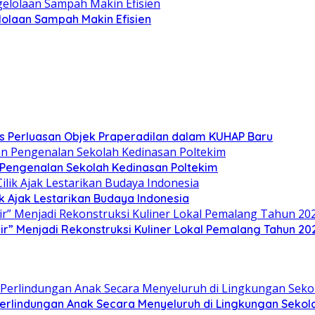
olaan Sampah Makin Efisien
s Perluasan Objek Praperadilan dalam KUHAP Baru
n Pengenalan Sekolah Kedinasan Poltekim
k Ajak Lestarikan Budaya Indonesia
” Menjadi Rekonstruksi Kuliner Lokal Pemalang Tahun 20
lindungan Anak Secara Menyeluruh di Lingkungan Sekol