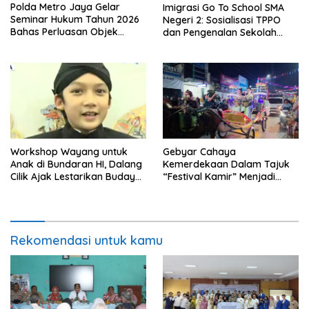
Polda Metro Jaya Gelar
Imigrasi Go To School SMA
Seminar Hukum Tahun 2026
Negeri 2: Sosialisasi TPPO
Bahas Perluasan Objek
dan Pengenalan Sekolah
Praperadilan dalam KUHAP
Kedinasan Poltekim
Baru
Workshop Wayang untuk
Gebyar Cahaya
Anak di Bundaran HI, Dalang
Kemerdekaan Dalam Tajuk
Cilik Ajak Lestarikan Budaya
“Festival Kamir” Menjadi
Indonesia
Rekonstruksi Kuliner Lokal
Pemalang Tahun 2026
Rekomendasi untuk kamu