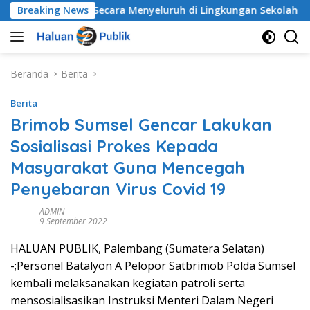
Langsung
gan Anak Secara Menyeluruh di Lingkungan Sekolah
Breaking News
A
ke
konten
Beranda
Berita
Berita
Brimob Sumsel Gencar Lakukan
Sosialisasi Prokes Kepada
Masyarakat Guna Mencegah
Penyebaran Virus Covid 19
ADMIN
9 September 2022
HALUAN PUBLIK, Palembang (Sumatera Selatan)
-;Personel Batalyon A Pelopor Satbrimob Polda Sumsel
kembali melaksanakan kegiatan patroli serta
mensosialisasikan Instruksi Menteri Dalam Negeri