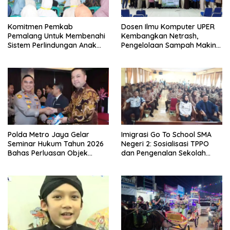
Komitmen Pemkab
Dosen Ilmu Komputer UPER
Pemalang Untuk Membenahi
Kembangkan Netrash,
Sistem Perlindungan Anak
Pengelolaan Sampah Makin
Secara Menyeluruh di
Efisien
Lingkungan Sekolah
Polda Metro Jaya Gelar
Imigrasi Go To School SMA
Seminar Hukum Tahun 2026
Negeri 2: Sosialisasi TPPO
Bahas Perluasan Objek
dan Pengenalan Sekolah
Praperadilan dalam KUHAP
Kedinasan Poltekim
Baru