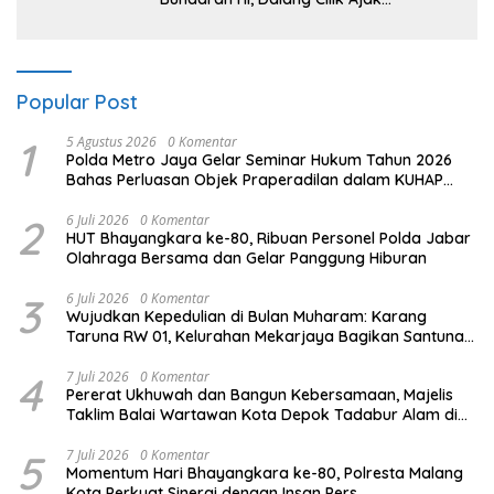
Lestarikan Budaya Indonesia
Popular Post
1
5 Agustus 2026
0 Komentar
Polda Metro Jaya Gelar Seminar Hukum Tahun 2026
Bahas Perluasan Objek Praperadilan dalam KUHAP
Baru
2
6 Juli 2026
0 Komentar
HUT Bhayangkara ke-80, Ribuan Personel Polda Jabar
Olahraga Bersama dan Gelar Panggung Hiburan
3
6 Juli 2026
0 Komentar
Wujudkan Kepedulian di Bulan Muharam: Karang
Taruna RW 01, Kelurahan Mekarjaya Bagikan Santunan
ke Puluhan Anak Yatim
4
7 Juli 2026
0 Komentar
Pererat Ukhuwah dan Bangun Kebersamaan, Majelis
Taklim Balai Wartawan Kota Depok Tadabur Alam di
Kawasan Gunung Gede
5
7 Juli 2026
0 Komentar
Momentum Hari Bhayangkara ke-80, Polresta Malang
Kota Perkuat Sinergi dengan Insan Pers