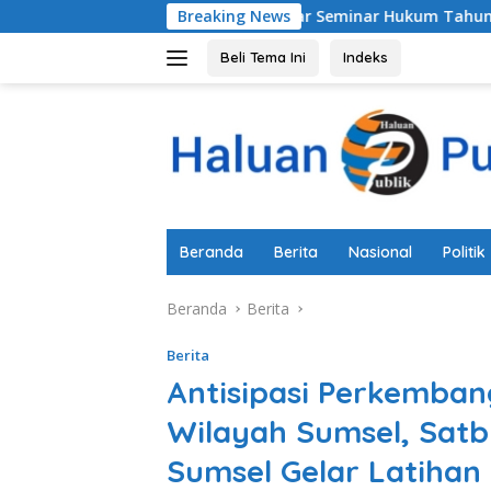
Langsung
Polda Metro Jaya Gelar Seminar Hukum Tahun 2026 Bahas P
Breaking News
ke
konten
Beli Tema Ini
Indeks
Beranda
Berita
Nasional
Politik
Beranda
Berita
Berita
Antisipasi Perkemban
Wilayah Sumsel, Sat
Sumsel Gelar Latiha