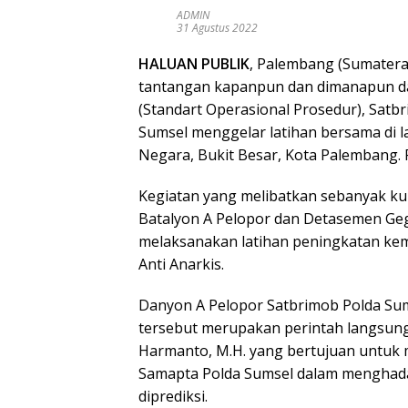
ADMIN
31 Agustus 2022
HALUAN PUBLIK
, Palembang (Sumatera
tantangan kapanpun dan dimanapun da
(Standart Operasional Prosedur), Sat
Sumsel menggelar latihan bersama di l
Negara, Bukit Besar, Kota Palembang. 
Kegiatan yang melibatkan sebanyak ku
Batalyon A Pelopor dan Detasemen Geg
melaksanakan latihan peningkatan k
Anti Anarkis.
Danyon A Pelopor Satbrimob Polda Sum
tersebut merupakan perintah langsung d
Harmanto, M.H. yang bertujuan untu
Samapta Polda Sumsel dalam menghadap
diprediksi.