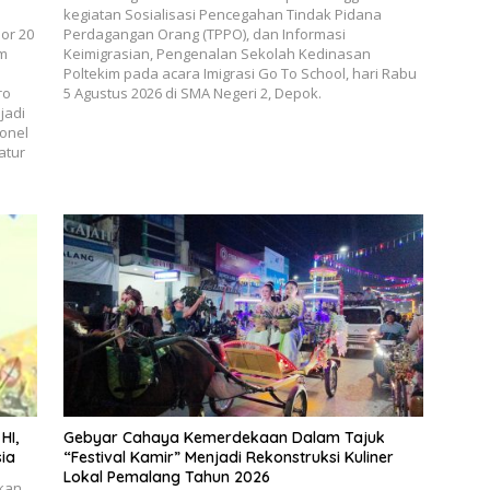
kegiatan Sosialisasi Pencegahan Tindak Pidana
or 20
Perdagangan Orang (TPPO), dan Informasi
um
Keimigrasian, Pengenalan Sekolah Kedinasan
Poltekim pada acara Imigrasi Go To School, hari Rabu
ro
5 Agustus 2026 di SMA Negeri 2, Depok.
jadi
onel
atur
HI,
Gebyar Cahaya Kemerdekaan Dalam Tajuk
sia
“Festival Kamir” Menjadi Rekonstruksi Kuliner
Lokal Pemalang Tahun 2026
ikan