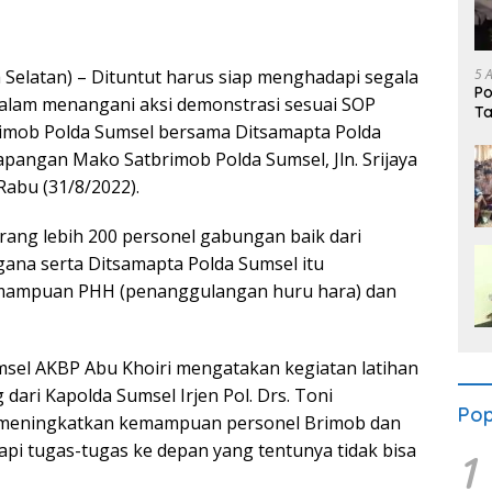
5 
 Selatan) – Dituntut harus siap menghadapi segala
Po
lam menangani aksi demonstrasi sesuai SOP
Ta
brimob Polda Sumsel bersama Ditsamapta Polda
Pr
apangan Mako Satbrimob Polda Sumsel, Jln. Srijaya
Rabu (31/8/2022).
rang lebih 200 personel gabungan baik dari
ana serta Ditsamapta Polda Sumsel itu
emampuan PHH (penanggulangan huru hara) dan
sel AKBP Abu Khoiri mengatakan kegiatan latihan
ari Kapolda Sumsel Irjen Pol. Drs. Toni
Pop
k meningkatkan kemampuan personel Brimob dan
i tugas-tugas ke depan yang tentunya tidak bisa
1