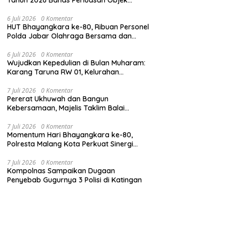
Praperadilan dalam KUHAP Baru
6 Juli 2026
0 Komentar
HUT Bhayangkara ke-80, Ribuan Personel
Polda Jabar Olahraga Bersama dan
Gelar Panggung Hiburan
6 Juli 2026
0 Komentar
Wujudkan Kepedulian di Bulan Muharam:
Karang Taruna RW 01, Kelurahan
Mekarjaya Bagikan Santunan ke Puluhan
Anak Yatim
7 Juli 2026
0 Komentar
Pererat Ukhuwah dan Bangun
Kebersamaan, Majelis Taklim Balai
Wartawan Kota Depok Tadabur Alam di
Kawasan Gunung Gede
7 Juli 2026
0 Komentar
Momentum Hari Bhayangkara ke-80,
Polresta Malang Kota Perkuat Sinergi
dengan Insan Pers
7 Juli 2026
0 Komentar
Kompolnas Sampaikan Dugaan
Penyebab Gugurnya 3 Polisi di Katingan