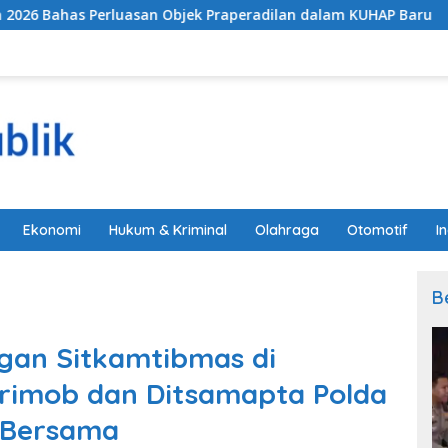
erluasan Objek Praperadilan dalam KUHAP Baru
Imigras
Ekonomi
Hukum & Kriminal
Olahraga
Otomotif
I
B
gan Sitkamtibmas di
brimob dan Ditsamapta Polda
n Bersama