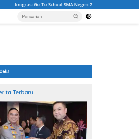
i Go To School SMA Negeri 2: Sosialisasi TPPO dan Pengenalan 
ndeks
erita Terbaru