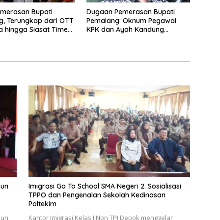
emerasan Bupati
Dugaan Pemerasan Bupati
, Terungkap dari OTT
Pemalang: Oknum Pegawai
a hingga Siasat Timer
KPK dan Ayah Kandung
num KPK
Ditetapkan Sebagai Tersangka
hun
Imigrasi Go To School SMA Negeri 2: Sosialisasi
TPPO dan Pengenalan Sekolah Kedinasan
Poltekim
hun
Kantor Imigrasi Kelas I Non TPI Depok menggelar