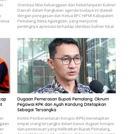
i.
Orientasi Nilai Kebanggaan dan Keberlanjutan Kuliner
Daerah dalam ​Rangkaian agenda budaya ini diawali
k
dengan penegasan dari Ketua BPC HIPMI Kabupaten
nesia
Pemalang, Meta Agulegistin, yang menyoroti
pentingnya apresiasi terhadap identitas kuliner lokal.
kap
Dugaan Pemerasan Bupati Pemalang: Oknum
t
Pegawai KPK dan Ayah Kandung Ditetapkan
Sebagai Tersangka
an
Komisi Pemberantasan Korupsi (KPK) menetapkan
ugaan
empat orang tersangka dalam kasus dugaan korupsi
an
dan pemerasan yang melibatkan Bupati Pemalang,