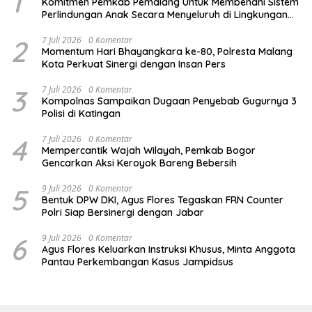
1
Komitmen Pemkab Pemalang Untuk Membenahi Sistem
Perlindungan Anak Secara Menyeluruh di Lingkungan
Sekolah
2
7 Juli 2026
0 Komentar
Momentum Hari Bhayangkara ke-80, Polresta Malang
Kota Perkuat Sinergi dengan Insan Pers
3
7 Juli 2026
0 Komentar
Kompolnas Sampaikan Dugaan Penyebab Gugurnya 3
Polisi di Katingan
4
7 Juli 2026
0 Komentar
Mempercantik Wajah Wilayah, Pemkab Bogor
Gencarkan Aksi Keroyok Bareng Bebersih
5
9 Juli 2026
0 Komentar
Bentuk DPW DKI, Agus Flores Tegaskan FRN Counter
Polri Siap Bersinergi dengan Jabar
6
9 Juli 2026
0 Komentar
Agus Flores Keluarkan Instruksi Khusus, Minta Anggota
Pantau Perkembangan Kasus Jampidsus