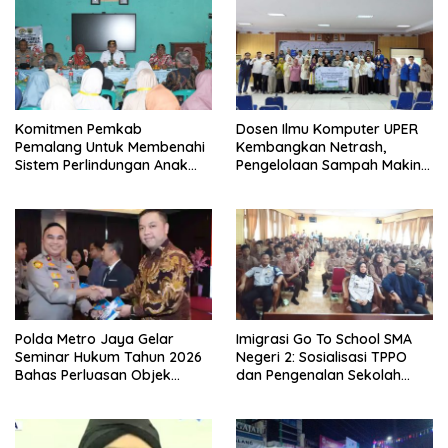
Komitmen Pemkab
Dosen Ilmu Komputer UPER
Pemalang Untuk Membenahi
Kembangkan Netrash,
Sistem Perlindungan Anak
Pengelolaan Sampah Makin
Secara Menyeluruh di
Efisien
Lingkungan Sekolah
Polda Metro Jaya Gelar
Imigrasi Go To School SMA
Seminar Hukum Tahun 2026
Negeri 2: Sosialisasi TPPO
Bahas Perluasan Objek
dan Pengenalan Sekolah
Praperadilan dalam KUHAP
Kedinasan Poltekim
Baru