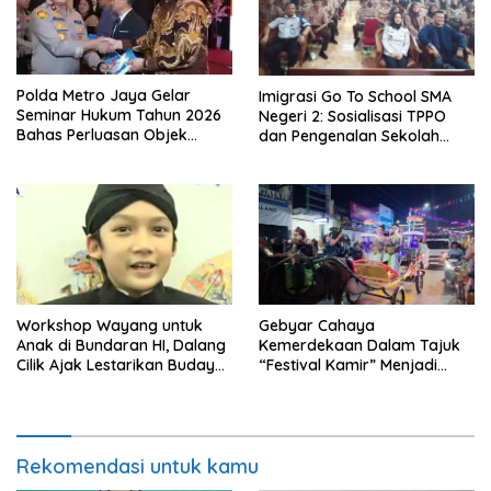
Polda Metro Jaya Gelar
Imigrasi Go To School SMA
Seminar Hukum Tahun 2026
Negeri 2: Sosialisasi TPPO
Bahas Perluasan Objek
dan Pengenalan Sekolah
Praperadilan dalam KUHAP
Kedinasan Poltekim
Baru
Workshop Wayang untuk
Gebyar Cahaya
Anak di Bundaran HI, Dalang
Kemerdekaan Dalam Tajuk
Cilik Ajak Lestarikan Budaya
“Festival Kamir” Menjadi
Indonesia
Rekonstruksi Kuliner Lokal
Pemalang Tahun 2026
Rekomendasi untuk kamu