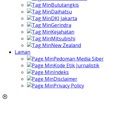
Bulutangkis
Daihatsu
DKI Jakarta
Gerindra
Kejahatan
Mitsubishi
New Zealand
Laman
Pedoman Media Siber
Kode Etik Jurnalistik
Indeks
Disclaimer
Privacy Policy