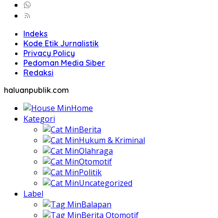
Indeks
Kode Etik Jurnalistik
Privacy Policy
Pedoman Media Siber
Redaksi
haluanpublik.com
Home
Kategori
Berita
Hukum & Kriminal
Olahraga
Otomotif
Politik
Uncategorized
Label
Balapan
Berita Otomotif