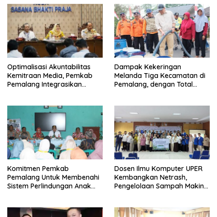
​Optimalisasi Akuntabilitas
Dampak Kekeringan
Kemitraan Media, Pemkab
Melanda Tiga Kecamatan di
Pemalang Integrasikan
Pemalang, dengan Total
Sistem Audit Kebijakan dan
Populasi Terdampak
Pendataan Regulatif
Mencapai 93 Ribu Jiwa
Komitmen Pemkab
Dosen Ilmu Komputer UPER
Pemalang Untuk Membenahi
Kembangkan Netrash,
Sistem Perlindungan Anak
Pengelolaan Sampah Makin
Secara Menyeluruh di
Efisien
Lingkungan Sekolah