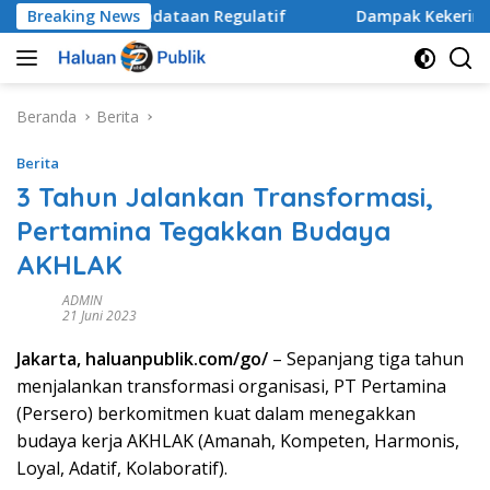
Langsung
an dan Pendataan Regulatif
Breaking News
Dampak Kekeringan Meland
ke
konten
Beranda
Berita
Berita
3 Tahun Jalankan Transformasi,
Pertamina Tegakkan Budaya
AKHLAK
ADMIN
21 Juni 2023
Jakarta, haluanpublik.com/go/
– Sepanjang tiga tahun
menjalankan transformasi organisasi, PT Pertamina
(Persero) berkomitmen kuat dalam menegakkan
budaya kerja AKHLAK (Amanah, Kompeten, Harmonis,
Loyal, Adatif, Kolaboratif).