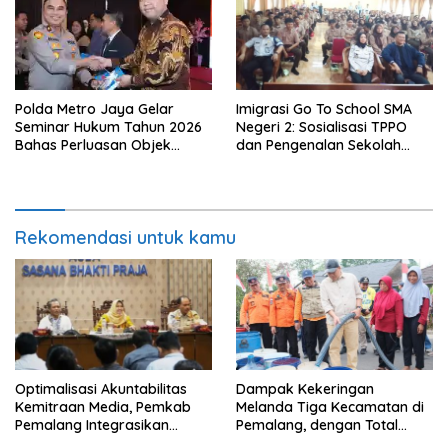
Polda Metro Jaya Gelar
Imigrasi Go To School SMA
Seminar Hukum Tahun 2026
Negeri 2: Sosialisasi TPPO
Bahas Perluasan Objek
dan Pengenalan Sekolah
Praperadilan dalam KUHAP
Kedinasan Poltekim
Baru
Rekomendasi untuk kamu
​Optimalisasi Akuntabilitas
Dampak Kekeringan
Kemitraan Media, Pemkab
Melanda Tiga Kecamatan di
Pemalang Integrasikan
Pemalang, dengan Total
Sistem Audit Kebijakan dan
Populasi Terdampak