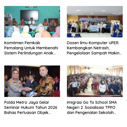
Pendataan Regulatif
Mencapai 93 Ribu Jiwa
Komitmen Pemkab
Dosen Ilmu Komputer UPER
Pemalang Untuk Membenahi
Kembangkan Netrash,
Sistem Perlindungan Anak
Pengelolaan Sampah Makin
Secara Menyeluruh di
Efisien
Lingkungan Sekolah
Polda Metro Jaya Gelar
Imigrasi Go To School SMA
Seminar Hukum Tahun 2026
Negeri 2: Sosialisasi TPPO
Bahas Perluasan Objek
dan Pengenalan Sekolah
Praperadilan dalam KUHAP
Kedinasan Poltekim
Baru