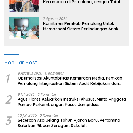
Kecamatan di Pemalang, dengan Total
Populasi Terdampak Mencapai 93 Ribu
Jiwa
7 Agustus 2026
Komitmen Pemkab Pemalang Untuk
Membenahi Sistem Perlindungan Anak
Secara Menyeluruh di Lingkungan
Sekolah
Popular Post
1
9 Agustus 2026
0 Komentar
​Optimalisasi Akuntabilitas Kemitraan Media, Pemkab
Pemalang Integrasikan Sistem Audit Kebijakan dan
Pendataan Regulatif
2
9 Juli 2026
0 Komentar
Agus Flores Keluarkan Instruksi Khusus, Minta Anggota
Pantau Perkembangan Kasus Jampidsus
3
10 Juli 2026
0 Komentar
Secercah Asa Jelang Tahun Ajaran Baru, Pertamina
Salurkan Ribuan Seragam Sekolah