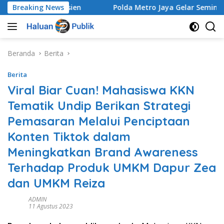
Langsung
h Makin Efisien
Breaking News
Polda Metro Jaya Gelar Seminar Huku
ke
konten
Beranda
Berita
Berita
Viral Biar Cuan! Mahasiswa KKN
Tematik Undip Berikan Strategi
Pemasaran Melalui Penciptaan
Konten Tiktok dalam
Meningkatkan Brand Awareness
Terhadap Produk UMKM Dapur Zea
dan UMKM Reiza
ADMIN
11 Agustus 2023