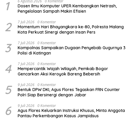
1
6 Agustus 2026
0 Komentar
Dosen Ilmu Komputer UPER Kembangkan Netrash,
Pengelolaan Sampah Makin Efisien
2
7 Juli 2026
0 Komentar
Momentum Hari Bhayangkara ke-80, Polresta Malang
Kota Perkuat Sinergi dengan Insan Pers
3
7 Juli 2026
0 Komentar
Kompolnas Sampaikan Dugaan Penyebab Gugurnya 3
Polisi di Katingan
4
7 Juli 2026
0 Komentar
Mempercantik Wajah Wilayah, Pemkab Bogor
Gencarkan Aksi Keroyok Bareng Bebersih
5
9 Juli 2026
0 Komentar
Bentuk DPW DKI, Agus Flores Tegaskan FRN Counter
Polri Siap Bersinergi dengan Jabar
6
9 Juli 2026
0 Komentar
Agus Flores Keluarkan Instruksi Khusus, Minta Anggota
Pantau Perkembangan Kasus Jampidsus