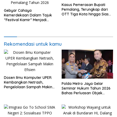
Kasus Pemerasan Bupati
Pemalang, Terungkap dari
Gebyar Cahaya
OTT Tiga Kota hingga Siasat
Kemerdekaan Dalam Tajuk
Timer Chat Oknum KPK
“Festival Kamir” Menjadi
Rekonstruksi Kuliner Lokal
Pemalang Tahun 2026
Rekomendasi untuk kamu
Dosen Ilmu Komputer UPER
Kembangkan Netrash,
Polda Metro Jaya Gelar
Pengelolaan Sampah Makin
Seminar Hukum Tahun 2026
Efisien
Bahas Perluasan Objek
Praperadilan dalam KUHAP
Baru