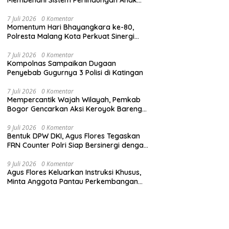
Secara Menyeluruh di Lingkungan Sekolah
7 Juli 2026
0 Komentar
Momentum Hari Bhayangkara ke-80,
Polresta Malang Kota Perkuat Sinergi
dengan Insan Pers
7 Juli 2026
0 Komentar
Kompolnas Sampaikan Dugaan
Penyebab Gugurnya 3 Polisi di Katingan
7 Juli 2026
0 Komentar
Mempercantik Wajah Wilayah, Pemkab
Bogor Gencarkan Aksi Keroyok Bareng
Bebersih
9 Juli 2026
0 Komentar
Bentuk DPW DKI, Agus Flores Tegaskan
FRN Counter Polri Siap Bersinergi dengan
Jabar
9 Juli 2026
0 Komentar
Agus Flores Keluarkan Instruksi Khusus,
Minta Anggota Pantau Perkembangan
Kasus Jampidsus