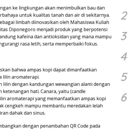
angan ke lingkungan akan menimbulkan bau dan
2
bahaya untuk kualitas tanah dan air di sekitarnya.
bagai limbah diinovasikan oleh Mahasiswa Kuliah
sitas Diponegoro menjadi produk yang berpotensi
3
gandung kafeina dan antioksidan yang mana mampu
gurangi rasa letih, serta memperbaiki fokus.
4
laskan bahwa ampas kopi dapat dimanfaatkan
5
 lilin aromaterapi.
n lilin dengan kandungan wewangian alami dengan
ketenangan hati. Canara, yaitu (candle
6
ilin aromaterapi yang memanfaatkan ampas kopi
trak cengkeh mampu membantu meredakan lelah
ran dahak dan sinus.
ikembangkan dengan penambahan QR Code pada