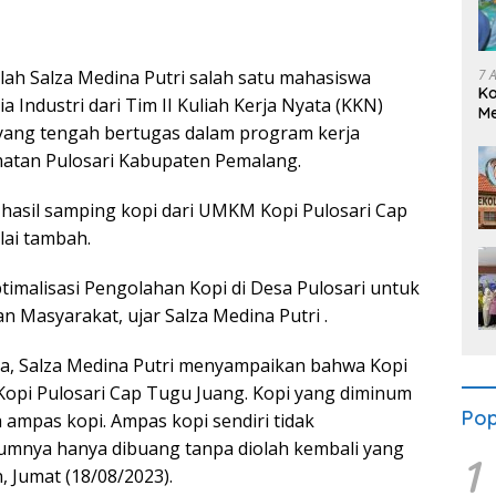
7 
lah Salza Medina Putri salah satu mahasiswa
K
 Industri dari Tim II Kuliah Kerja Nyata (KKN)
Me
yang tengah bertugas dalam program kerja
Se
matan Pulosari Kabupaten Pemalang.
hasil samping kopi dari UMKM Kopi Pulosari Cap
lai tambah.
timalisasi Pengolahan Kopi di Desa Pulosari untuk
asyarakat, ujar Salza Medina Putri .
a, Salza Medina Putri menyampaikan bahwa Kopi
pi Pulosari Cap Tugu Juang. Kopi yang diminum
Pop
ampas kopi. Ampas kopi sendiri tidak
umnya hanya dibuang tanpa diolah kembali yang
1
Jumat (18/08/2023).