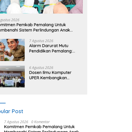
Agustus 2026
omitmen Pemkab Pemalang Untuk
mbenahi Sistem Perlindungan Anak
cara Menyeluruh di Lingkungan Sekolah
7 Agustus 2026
Alarm Darurat Mutu
Pendidikan Pemalang:
Ketika Sekolah Tanpa
Mata dan Telinga
6 Agustus 2026
Dosen Ilmu Komputer
UPER Kembangkan
Netrash, Pengelolaan
Sampah Makin Efisien
ular Post
7 Agustus 2026
0 Komentar
Komitmen Pemkab Pemalang Untuk
Membenahi Sistem Perlindungan Anak