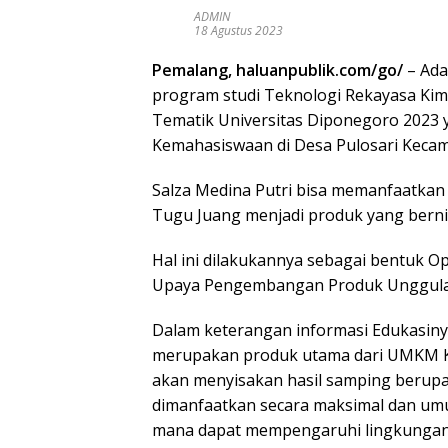
ADMIN
18 Agustus 2023
Pemalang, haluanpublik.com/go/
– Ada
program studi Teknologi Rekayasa Kimia
Tematik Universitas Diponegoro 2023 
Kemahasiswaan di Desa Pulosari Keca
Salza Medina Putri bisa memanfaatkan 
Tugu Juang menjadi produk yang berni
Hal ini dilakukannya sebagai bentuk Op
Upaya Pengembangan Produk Unggulan M
Dalam keterangan informasi Edukasiny
merupakan produk utama dari UMKM Ko
akan menyisakan hasil samping berupa 
dimanfaatkan secara maksimal dan um
mana dapat mempengaruhi lingkungan, 