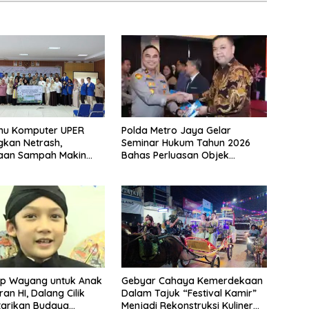
Polda Metro Jaya Gelar
lmu Komputer UPER
Seminar Hukum Tahun 2026
kan Netrash,
Bahas Perluasan Objek
laan Sampah Makin
Praperadilan dalam KUHAP
Baru
p Wayang untuk Anak
Gebyar Cahaya Kemerdekaan
an HI, Dalang Cilik
Dalam Tajuk “Festival Kamir”
tarikan Budaya
Menjadi Rekonstruksi Kuliner