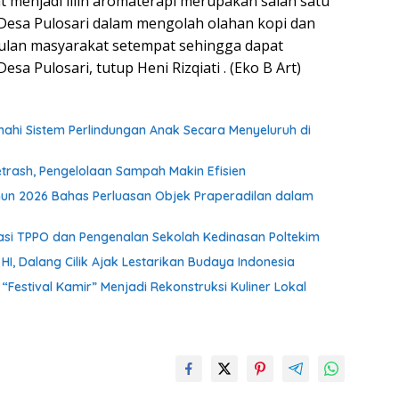
 menjadi lilin aromaterapi merupakan salah satu
Desa Pulosari dalam mengolah olahan kopi dan
ulan masyarakat setempat sehingga dapat
a Pulosari, tutup Heni Rizqiati . (Eko B Art)
i Sistem Perlindungan Anak Secara Menyeluruh di
rash, Pengelolaan Sampah Makin Efisien
un 2026 Bahas Perluasan Objek Praperadilan dalam
isasi TPPO dan Pengenalan Sekolah Kedinasan Poltekim
, Dalang Cilik Ajak Lestarikan Budaya Indonesia
stival Kamir” Menjadi Rekonstruksi Kuliner Lokal