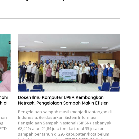
a
Lokal Pemalang Tahun 2026
nahi
Dosen Ilmu Komputer UPER Kembangkan
h di
Netrash, Pengelolaan Sampah Makin Efisien
Pengelolaan sampah masih menjadi tantangan di
ahan
Indonesia. Berdasarkan Sistem Informasi
ng
Pengelolaan Sampah Nasional (SIPSN), sebanyak
UPTD
68,42% atau 21,84 juta ton dari total 35 juta ton
sampah per tahun di 295 kabupaten/kota belum