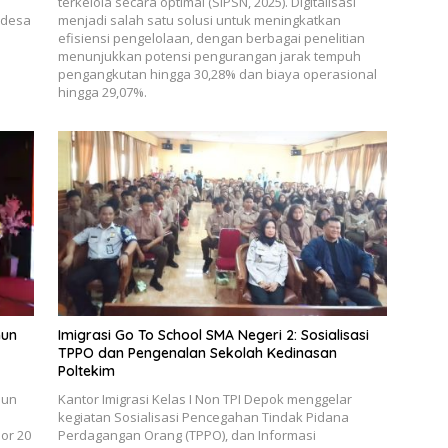
terkelola secara optimal (SIPSN, 2025). Digitalisasi
 desa
menjadi salah satu solusi untuk meningkatkan
efisiensi pengelolaan, dengan berbagai penelitian
menunjukkan potensi pengurangan jarak tempuh
pengangkutan hingga 30,28% dan biaya operasional
hingga 29,07%.
hun
Imigrasi Go To School SMA Negeri 2: Sosialisasi
TPPO dan Pengenalan Sekolah Kedinasan
Poltekim
hun
Kantor Imigrasi Kelas I Non TPI Depok menggelar
kegiatan Sosialisasi Pencegahan Tindak Pidana
or 20
Perdagangan Orang (TPPO), dan Informasi