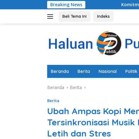
Langsung
Breaking News
Komitmen Pemkab Pemalang U
ke
konten
Beli Tema Ini
Indeks
Beranda
Berita
Nasional
Politik
Beranda
Berita
Berita
Ubah Ampas Kopi Menj
Tersinkronisasi Musik
Letih dan Stres