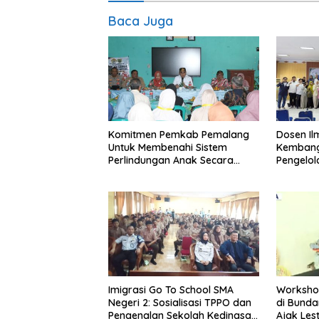
Baca Juga
Komitmen Pemkab Pemalang
Dosen I
Untuk Membenahi Sistem
Kembang
Perlindungan Anak Secara
Pengelo
Menyeluruh di Lingkungan
Efisien
Sekolah
Imigrasi Go To School SMA
Worksho
Negeri 2: Sosialisasi TPPO dan
di Bundar
Pengenalan Sekolah Kedinasan
Ajak Les